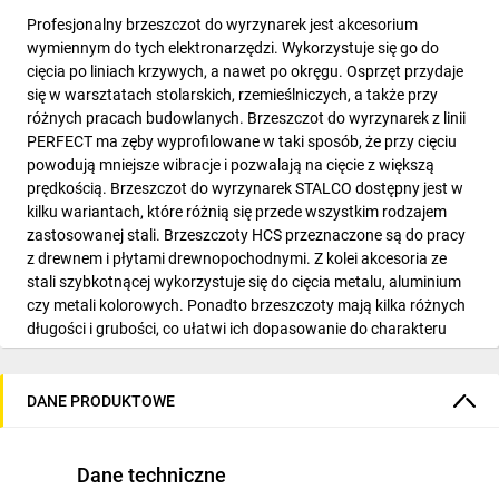
Profesjonalny brzeszczot do wyrzynarek jest akcesorium
wymiennym do tych elektronarzędzi. Wykorzystuje się go do
cięcia po liniach krzywych, a nawet po okręgu. Osprzęt przydaje
się w warsztatach stolarskich, rzemieślniczych, a także przy
różnych pracach budowlanych. Brzeszczot do wyrzynarek z linii
PERFECT ma zęby wyprofilowane w taki sposób, że przy cięciu
powodują mniejsze wibracje i pozwalają na cięcie z większą
prędkością. Brzeszczot do wyrzynarek STALCO dostępny jest w
kilku wariantach, które różnią się przede wszystkim rodzajem
zastosowanej stali. Brzeszczoty HCS przeznaczone są do pracy
z drewnem i płytami drewnopochodnymi. Z kolei akcesoria ze
stali szybkotnącej wykorzystuje się do cięcia metalu, aluminium
czy metali kolorowych. Ponadto brzeszczoty mają kilka różnych
długości i grubości, co ułatwi ich dopasowanie do charakteru
wykonywanych prac.
CECHY I ZALETY
DANE PRODUKTOWE
Bardzo długa żywotność produktu pozwala znacząco
zmniejszyć koszty związane z konieczonością zakupu kolejnych
brzeszczotów.
Dane techniczne
Bardzo szybka i efektywna praca pozwala na zaoszczędzenie