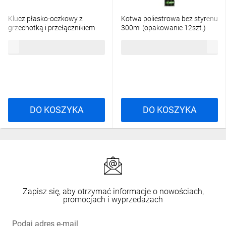
Klucz płasko-oczkowy z
Kotwa poliestrowa bez styrenu
grzechotką i przełącznikiem
300ml (opakowanie 12szt.)
13mm STALCO PERFECT S-
STALCO PERFECT S-64300
21,02 zł
brutto
386,56 zł
brutto
76936
DO KOSZYKA
DO KOSZYKA
Zapisz się, aby otrzymać informacje o nowościach,
promocjach i wyprzedażach
Podaj adres e-mail