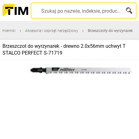
Szukaj po nazwie, indeksie, producencie, kodzie kreskowym...
i mierniki
Akcesoria i osprzęt narzędziowy
Brzeszczoty do wyrzynarek
Brzeszczot do wyrzynarek ‑ drewno 2.0x56mm uchwyt T
STALCO PERFECT S‑71719