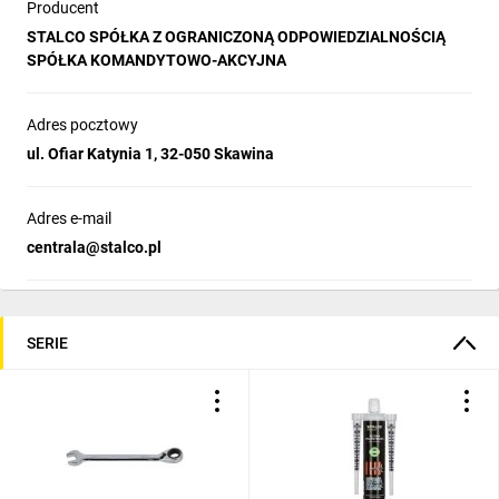
HCS ;
Producent
kpl. 5 szt. ;
STALCO SPÓŁKA Z OGRANICZONĄ ODPOWIEDZIALNOŚCIĄ
Bosch
SPÓŁKA KOMANDYTOWO-AKCYJNA
Adres pocztowy
ul. Ofiar Katynia 1, 32-050 Skawina
Adres e-mail
centrala@stalco.pl
SERIE