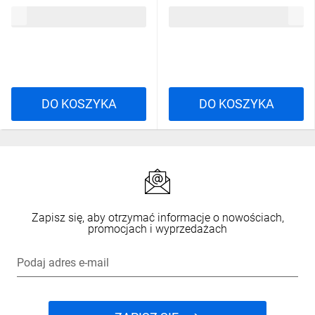
laminowane, kolor Czarno-
laminowane, kolor Czarno-
250,16 zł
brutto
250,16 zł
brutto
Żółty, rozmiar: 3XL,
Żółty, rozmiar: XXL,
HOR2LNJ3X
HOR2LNJXX
DO KOSZYKA
DO KOSZYKA
Zapisz się, aby otrzymać informacje o nowościach,
promocjach i wyprzedażach
Podaj adres e-mail