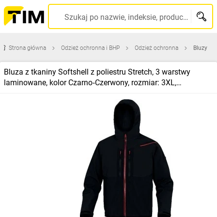
Szukaj po nazwie, indeksie, producencie, kodzie kreskowym...
Strona główna
Odzież ochronna i BHP
Odzież ochronna
Bluzy
Bluza z tkaniny Softshell z poliestru Stretch, 3 warstwy
laminowane, kolor Czarno‑Czerwony, rozmiar: 3XL,
HOR2LNR3X