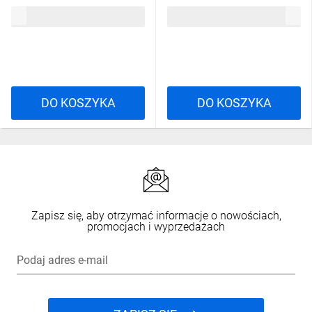
rozmiar: XXL, LULE2NOXX
rozmiar: XL, LULE2NOXG
165,29 zł
brutto
165,29 zł
brutto
DO KOSZYKA
DO KOSZYKA
Zapisz się, aby otrzymać informacje o nowościach,
promocjach i wyprzedażach
Podaj adres e-mail