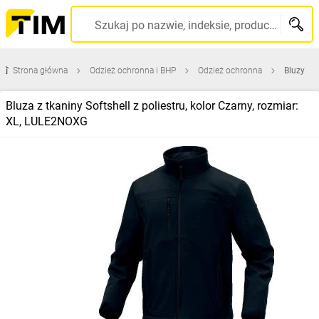
Szukaj po nazwie, indeksie, producencie, kodzie kreskowym...
Strona główna
Odzież ochronna i BHP
Odzież ochronna
Bluzy
Bluza z tkaniny Softshell z poliestru, kolor Czarny, rozmiar:
XL, LULE2NOXG