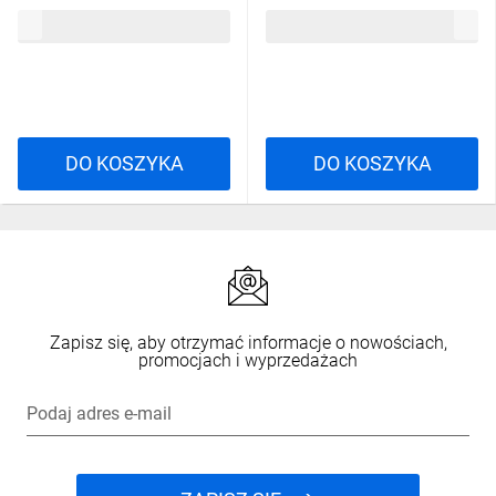
Czarny, rozmiar: M,
rozmiar: 3XL, BEAV2NO3X
178,66 zł
brutto
178,66 zł
brutto
BEAV2GRTM
DO KOSZYKA
DO KOSZYKA
Zapisz się, aby otrzymać informacje o nowościach,
promocjach i wyprzedażach
Podaj adres e-mail