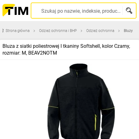
Szukaj po nazwie, indeksie, producencie, kodzie kreskowym...
Strona główna
Odzież ochronna i BHP
Odzież ochronna
Bluzy
Bluza z siatki poliestrowej I tkaniny Softshell, kolor Czarny,
rozmiar: M, BEAV2NOTM