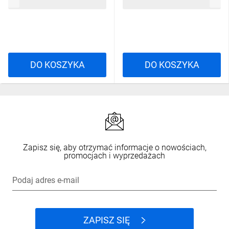
321,61 zł
brutto
321,61 zł
brutto
SWEFR2BM4X
SWEFR2BMGT
DO KOSZYKA
DO KOSZYKA
Zapisz się, aby otrzymać informacje o nowościach,
promocjach i wyprzedażach
Podaj adres e-mail
ZAPISZ SIĘ