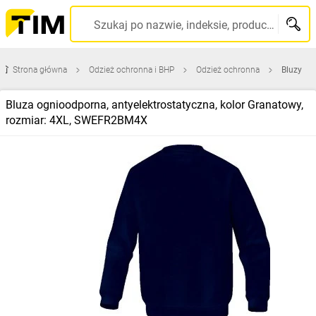
Szukaj po nazwie, indeksie, producencie, kodzie kreskowym...
Strona główna
Odzież ochronna i BHP
Odzież ochronna
Bluzy
Bluza ognioodporna, antyelektrostatyczna, kolor Granatowy,
rozmiar: 4XL, SWEFR2BM4X