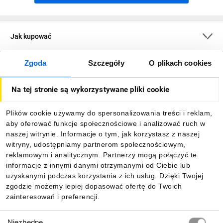
Jak kupować
Zgoda
Szczegóły
O plikach cookies
O firmie
Na tej stronie są wykorzystywane pliki cookie
Dla kupujących
Plików cookie używamy do spersonalizowania treści i reklam,
aby oferować funkcje społecznościowe i analizować ruch w
Informacje
naszej witrynie. Informacje o tym, jak korzystasz z naszej
witryny, udostępniamy partnerom społecznościowym,
reklamowym i analitycznym. Partnerzy mogą połączyć te
Pobierz naszą aplikację mobilną:
informacje z innymi danymi otrzymanymi od Ciebie lub
uzyskanymi podczas korzystania z ich usług. Dzięki Twojej
zgodzie możemy lepiej dopasować ofertę do Twoich
zainteresowań i preferencji.
Wybór
Niezbędne