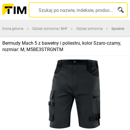
Szukaj po nazwie, indeksie, producencie, kodzie kreskowym...
Strona główna
Odzież ochronna i BHP
Odzież ochronna
Spodnie
Bermudy Mach 5 z bawełny i poliestru, kolor Szaro‑czarny,
rozmiar: M, M5BE3STRGNTM