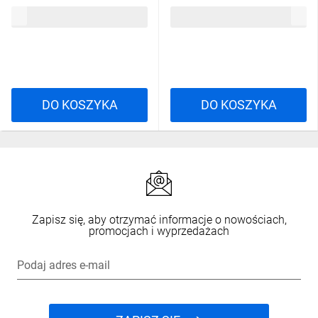
rozmiar: 4XL, M5BE3STRGN4X
rozmiar: S, M5BE3STRGNPT
222,45 zł
brutto
222,45 zł
brutto
DO KOSZYKA
DO KOSZYKA
Zapisz się, aby otrzymać informacje o nowościach,
promocjach i wyprzedażach
Podaj adres e-mail