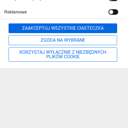
Reklamowe
Zgłoś
ZAAKCEPTUJ WSZYSTKIE CIASTECZKA
ZGODA NA WYBRANE
KORZYSTAJ WYŁĄCZNIE Z NIEZBĘDNYCH
PLIKÓW COOKIE
Szukaj
Moje konto
Start
Więcej
Zapisz się, aby otrzymać informacje o nowościach,
promocjach i wyprzedażach