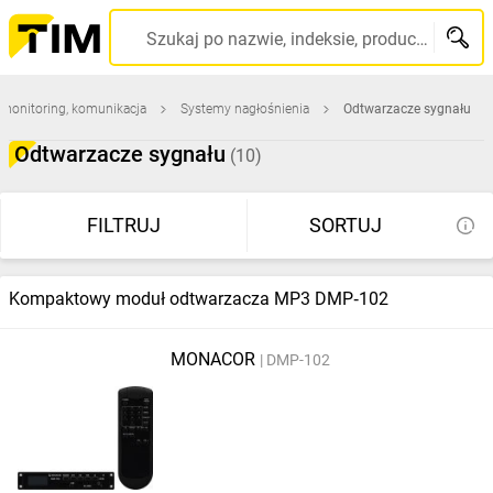
Szukaj po nazwie, indeksie, producencie, kodzie kreskowym...
 monitoring, komunikacja
Systemy nagłośnienia
Odtwarzacze sygnału
Odtwarzacze sygnału
(10)
FILTRUJ
SORTUJ
Kompaktowy moduł odtwarzacza MP3 DMP‑102
MONACOR
DMP-102