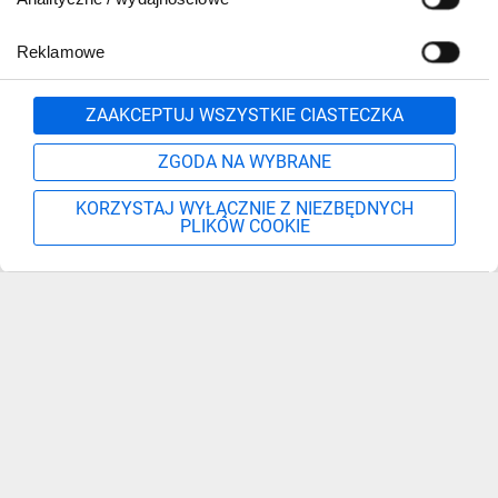
Reklamowe
Zgłoś
ZAAKCEPTUJ WSZYSTKIE CIASTECZKA
ZGODA NA WYBRANE
KORZYSTAJ WYŁĄCZNIE Z NIEZBĘDNYCH
PLIKÓW COOKIE
Szukaj
Moje konto
Start
Więcej
Zapisz się, aby otrzymać informacje o nowościach,
promocjach i wyprzedażach