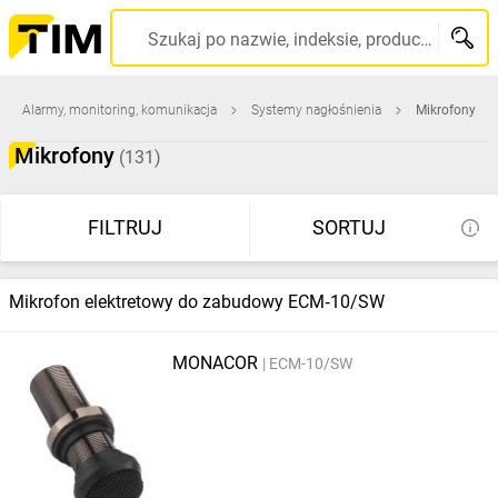
Szukaj po nazwie, indeksie, producencie, kodzie kreskowym...
Alarmy, monitoring, komunikacja
Systemy nagłośnienia
Mikrofony
Mikrofony
(131)
FILTRUJ
SORTUJ
Mikrofon elektretowy do zabudowy ECM‑10/SW
MONACOR
ECM-10/SW