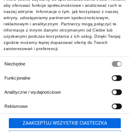
aby oferować funkcje społecznościowe i analizować ruch w
Informacje
naszej witrynie. Informacje o tym, jak korzystasz z naszej
witryny, udostępniamy partnerom społecznościowym,
reklamowym i analitycznym. Partnerzy mogą połączyć te
Pobierz naszą aplikację mobilną:
informacje z innymi danymi otrzymanymi od Ciebie lub
uzyskanymi podczas korzystania z ich usług. Dzięki Twojej
zgodzie możemy lepiej dopasować ofertę do Twoich
zainteresowań i preferencji.
Wybór
Niezbędne
zgody
Funkcjonalne
Analityczne / wydajnościowe
Reklamowe
Biuro Obsługi Klienta:
lub
801 500 700
71 37 61 600
Zgłoś
ZAAKCEPTUJ WSZYSTKIE CIASTECZKA
pn.-pt. 8:00-16:00