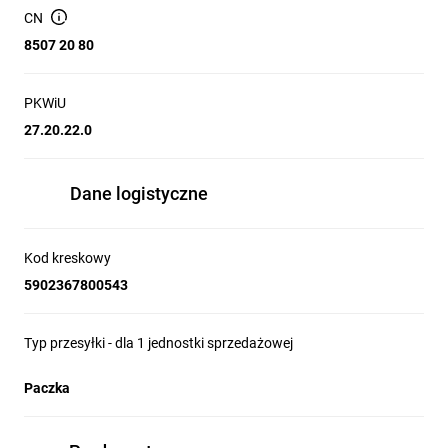
systemach fotowoltaicznych
CN
sprzętach medycznych
urządzeniach mobilnych
8507 20 80
urządzeniach o dużej cykliczności pracy
urządzeniach pomiarowych
PKWiU
27.20.22.0
Dane logistyczne
Kod kreskowy
5902367800543
Typ przesyłki - dla 1 jednostki sprzedażowej
Paczka