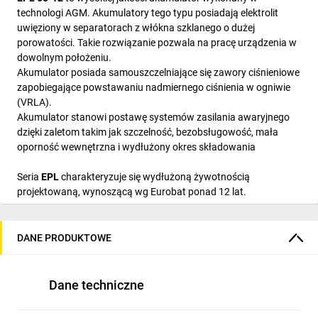
technologi AGM. Akumulatory tego typu posiadają elektrolit
uwięziony w separatorach z włókna szklanego o dużej
porowatości. Takie rozwiązanie pozwala na pracę urządzenia w
dowolnym położeniu.
Akumulator posiada samouszczelniające się zawory ciśnieniowe
zapobiegające powstawaniu nadmiernego ciśnienia w ogniwie
(VRLA).
Akumulator stanowi postawę systemów zasilania awaryjnego
dzięki zaletom takim jak szczelność, bezobsługowość, mała
oporność wewnętrzna i wydłużony okres składowania
Seria
EPL
charakteryzuje się wydłużoną żywotnością
projektowaną, wynoszącą wg Eurobat ponad 12 lat.
Charakterystyka akumulatorów znajduje zastosowanie w:
DANE PRODUKTOWE
zasilaczach bezprzerwowych (UPS)
systemach alarmowych i przeciwpożarowych
systemach oświetlenia awaryjnego
Dane techniczne
siłowniach telekomunikacyjnych i centralach telefonicznych
kasach i drukarkach fiskalnych