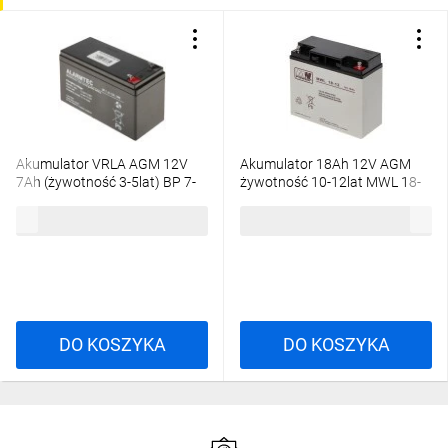
Akumulator VRLA AGM 12V
Akumulator 18Ah 12V AGM
7Ah (żywotność 3-5lat) BP 7-
żywotność 10-12lat MWL 18-
12 T1
12 M5 MW Power
55,82 zł
brutto
163,20 zł
brutto
DO KOSZYKA
DO KOSZYKA