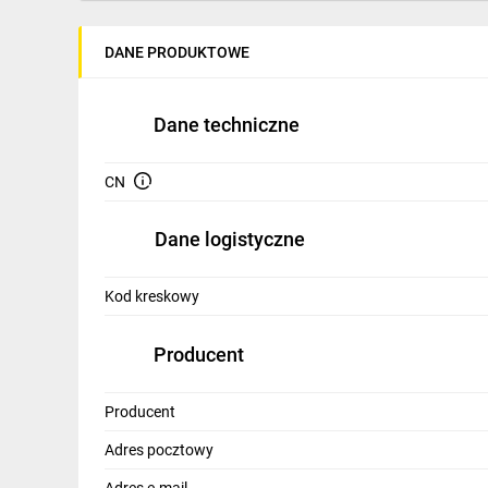
IT, GSM
DANE PRODUKTOWE
Odzież ochronna i BHP
Inne
Dane techniczne
Budowa i Remont
CN
Elektronika
Smart home
Dane logistyczne
Elektromobilność
Kod kreskowy
Telewizja naziemna i satelitarna
Producent
Wentylacja i rekuperacja
Producent
Adres pocztowy
Adres e-mail