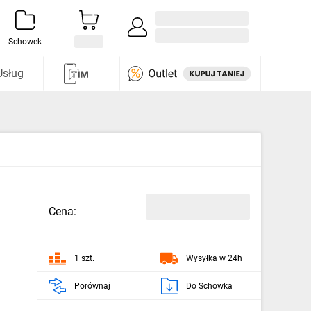
Zaloguj się / Załóż konto
i odkryj
Schowek
Usług
Cena:
1 szt.
Wysyłka w 24h
Porównaj
Do Schowka