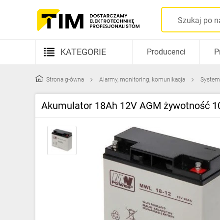
KATEGORIE
Producenci
P
Aparatura elektryczna
Strona główna
Alarmy, monitoring, komunikacja
System
Kable i przewody
Akumulator 18Ah 12V AGM żywotność 1
Rozdzielnice i obudowy
Elementy prowadzenia kabli
Fotowoltaika
Gniazda i łączniki
Źródła światła
Oprawy oświetleniowe