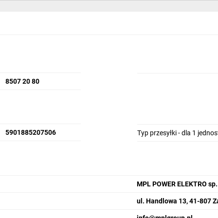
8507 20 80
5901885207506
Typ przesyłki - dla 1 jedno
MPL POWER ELEKTRO sp. z
ul. Handlowa 13, 41-807 Z
info@mplgroup.pl