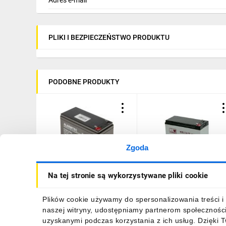
PLIKI I BEZPIECZEŃSTWO PRODUKTU
PODOBNE PRODUKTY
Zgoda
Akumulator VRLA AGM
Akumulator 7,2Ah AGM
Na tej stronie są wykorzystywane pliki cookie
12V 7Ah (żywotność 3-
12V żywotność 10-12lat
5lat) BP 7-12 T1
MWL 7.2-12L T2 MW
Power
55,82 zł
brutto
70,16 zł
brutto
Plików cookie używamy do spersonalizowania treści i 
naszej witryny, udostępniamy partnerom społecznośc
uzyskanymi podczas korzystania z ich usług. Dzięki 