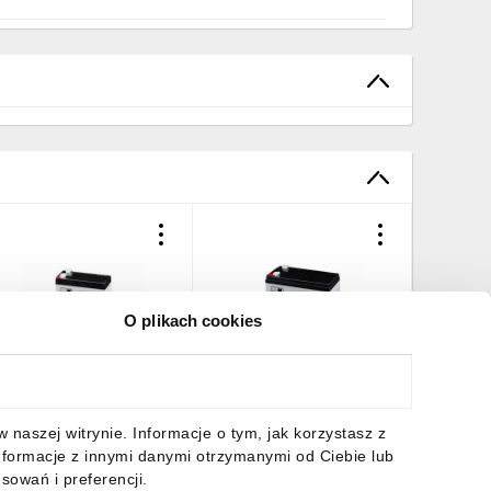
O plikach cookies
kumulator VRLA AGM
Akumulator VRLA AGM
Akumulat
2V 1,3Ah (żywotność 3-
12V 3,4Ah (żywotność 3-
AGM żyw
lat) MWS 1.3-12
5lat) MWS 3.4-12
MW 1.3-
5,17 zł
brutto
42,71 zł
brutto
35,08 z
naszej witrynie. Informacje o tym, jak korzystasz z
nformacje z innymi danymi otrzymanymi od Ciebie lub
sowań i preferencji.