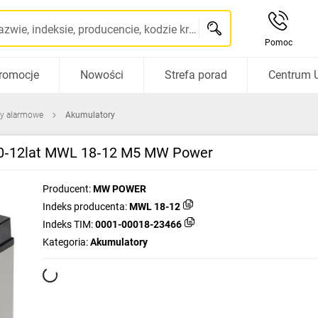
Szukaj po nazwie, indeksie, producencie, kodzie kreskowym...
Pomoc
romocje
Nowości
Strefa porad
Centrum 
y alarmowe
Akumulatory
0‑12lat MWL 18‑12 M5 MW Power
Producent:
MW POWER
Indeks producenta:
MWL 18-12
Indeks TIM:
0001-00018-23466
Kategoria:
Akumulatory