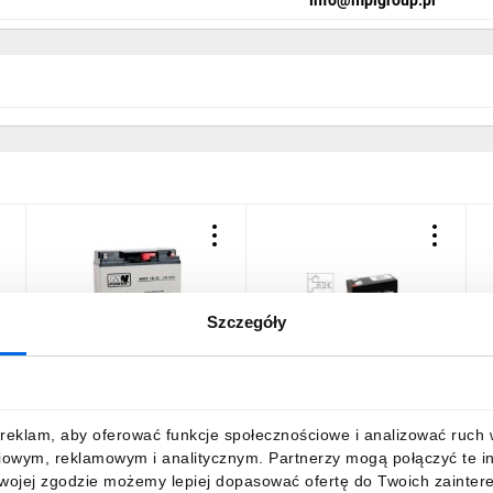
Szczegóły
Akumulator VRLA AGM
Akumulator VRLA AGM
A
12V 18Ah (żywotność 3-
12V 1,3Ah (żywotność 6-
1
5lat) MWS 18-12
9lat) IPS 1.3-12
5
122,75 zł
brutto
22,12 zł
brutto
2
reklam, aby oferować funkcje społecznościowe i analizować ruch w 
iowym, reklamowym i analitycznym. Partnerzy mogą połączyć te i
Twojej zgodzie możemy lepiej dopasować ofertę do Twoich zaintere