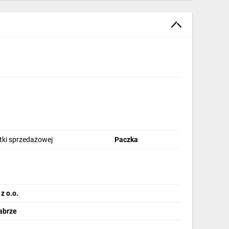
stki sprzedażowej
Paczka
 o.o.
abrze