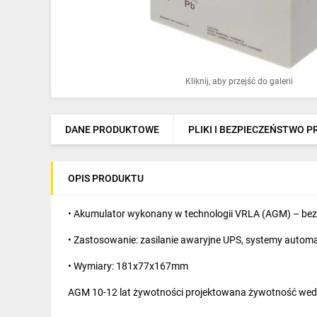
Ochrona odgromowa
Pompy ciepła
Osprzęt łączeniowy
Kliknij, aby przejść do galerii
Ogrzewanie
Elektronarzędzia i mierniki
DANE PRODUKTOWE
PLIKI I BEZPIECZEŃSTWO 
Domofony i dzwonki
OPIS PRODUKTU
Alarmy, monitoring, komunikacja
Napędy elektryczne
• Akumulator wykonany w technologii VRLA (AGM) – be
• Zastosowanie: zasilanie awaryjne UPS, systemy automaty
Pneumatyka
• Wymiary: 181x77x167mm
Dom i ogród
AGM 10-12 lat żywotności projektowana żywotność we
Klimatyzacja