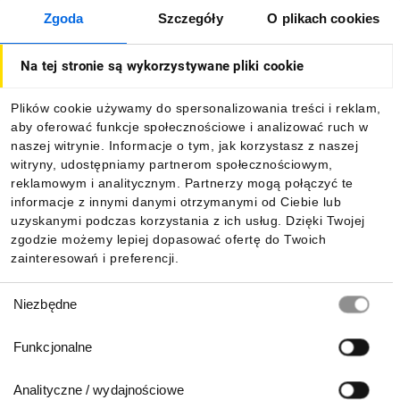
Zgoda
Szczegóły
O plikach cookies
O firmie
Na tej stronie są wykorzystywane pliki cookie
Dla kupujących
Plików cookie używamy do spersonalizowania treści i reklam,
aby oferować funkcje społecznościowe i analizować ruch w
Informacje
naszej witrynie. Informacje o tym, jak korzystasz z naszej
witryny, udostępniamy partnerom społecznościowym,
reklamowym i analitycznym. Partnerzy mogą połączyć te
Pobierz naszą aplikację mobilną:
informacje z innymi danymi otrzymanymi od Ciebie lub
uzyskanymi podczas korzystania z ich usług. Dzięki Twojej
zgodzie możemy lepiej dopasować ofertę do Twoich
zainteresowań i preferencji.
Wybór
Niezbędne
zgody
Funkcjonalne
Analityczne / wydajnościowe