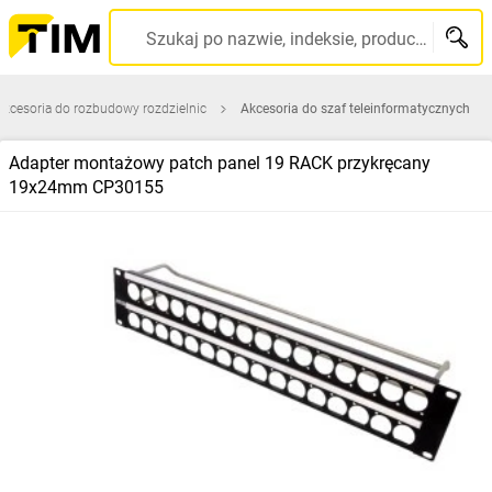
Szukaj po nazwie, indeksie, producencie, kodzie kreskowym...
Akcesoria do rozbudowy rozdzielnic
Akcesoria do szaf teleinformatycznych
Adapter montażowy patch panel 19 RACK przykręcany
19x24mm CP30155