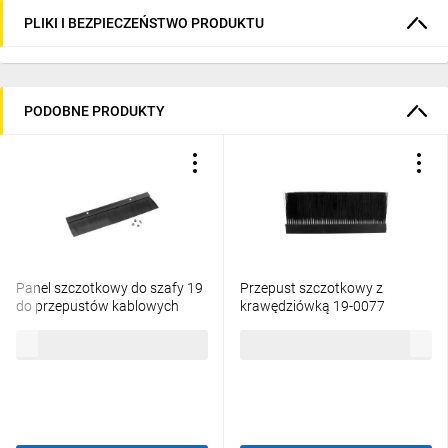
PLIKI I BEZPIECZEŃSTWO PRODUKTU
PODOBNE PRODUKTY
Panel szczotkowy do szafy 19
Przepust szczotkowy z
do przepustów kablowych
krawędziówką 19-0077
czarny LANBERG AK-1102-B
22,83 zł
brutto
74,78 zł
brutto