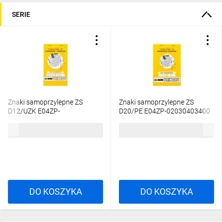
SERIE
Znaki samoprzylepne ZS
Znaki samoprzylepne ZS
D12/UZK E04ZP-
D20/PE E04ZP-02030403400
02030402000
62,78 zł
brutto
72,94 zł
brutto
DO KOSZYKA
DO KOSZYKA