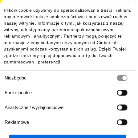
Dla kupujących
Plików cookie używamy do spersonalizowania treści i reklam,
aby oferować funkcje społecznościowe i analizować ruch w
Informacje
naszej witrynie. Informacje o tym, jak korzystasz z naszej
witryny, udostępniamy partnerom społecznościowym,
reklamowym i analitycznym. Partnerzy mogą połączyć te
Pobierz naszą aplikację mobilną:
informacje z innymi danymi otrzymanymi od Ciebie lub
uzyskanymi podczas korzystania z ich usług. Dzięki Twojej
zgodzie możemy lepiej dopasować ofertę do Twoich
zainteresowań i preferencji.
Wybór
Niezbędne
zgody
Funkcjonalne
Analityczne / wydajnościowe
Reklamowe
Biuro Obsługi Klienta:
lub
801 500 700
71 37 61 600
Zgłoś