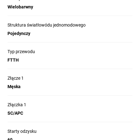
Wielobarwny
Struktura światłowódu jednomodowego
Pojedynczy
Typ przewodu
Długość:
FTTH
1mm
1.5mm
2mm
3mm
Złącze 1
Rodzaj:
Męska
OM2m
OM3m
G.652Dm
G.657Am
G.657A1m
Złączka 1
Złącze:
SC/APC
LC/PCm
LC/UPCm
SC/APCm
SC/UPCm
Starty odzysku
60