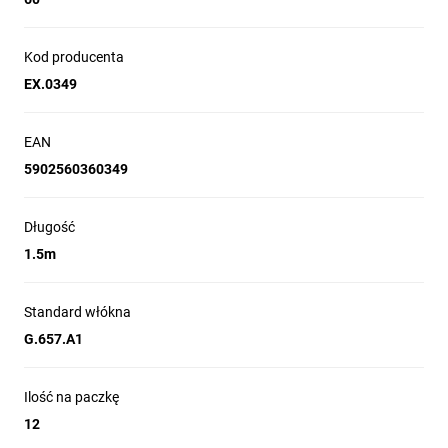
Typ:
singlemodm
multimodm
Kod producenta
EX.0349
EAN
Sprawdzona marka - pewność najwyższej
jakości produktów
5902560360349
Prosta i intuicyjna obsługa urządzenia
Gwarancja oraz serwis pogwarancyjny
Długość
1.5m
Standard włókna
G.657.A1
Ilość na paczkę
12