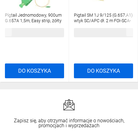
Pigtail Jednomodowy, 900um
Pigtail SM 1J 9/125 (G.657.A1)
G.657A 1,5m, Easy strip, żółty
wtyk SC/APC dł. 2 m FOI-SCA-
Extralink SC/APC
9SM-2-G657A
2,60 zł
brutto
6,58 zł
brutto
DO KOSZYKA
DO KOSZYKA
Zapisz się, aby otrzymać informacje o nowościach,
promocjach i wyprzedażach