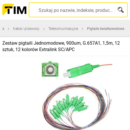
Szukaj po nazwie, indeksie, producencie, kodzie kreskowym...
wna
Kable i przewody
Telekomunikacyjne
Pigtaile światłowodowe
Zestaw pigtaili Jednomodowe, 900um, G.657A1, 1,5m, 12
sztuk, 12 kolorów Extralink SC/APC