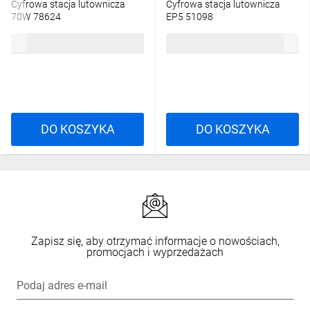
Cyfrowa stacja lutownicza
Cyfrowa stacja lutownicza
70W 78624
EP5 51098
368,05 zł
brutto
424,35 zł
brutto
DO KOSZYKA
DO KOSZYKA
Zapisz się, aby otrzymać informacje o nowościach,
promocjach i wyprzedażach
Podaj adres e-mail