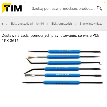
Szukaj po nazwie, indeksie, producencie, kodzie kreskowym...
wna
Elektronarzędzia i mierniki
Elektronarzędzia
Stacje lutownicze
Zestaw narzędzi pomocnych przy lutowaniu, serwisie PCB
1PK‑3616