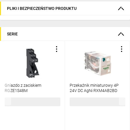
PLIKI I BEZPIECZEŃSTWO PRODUKTU
SERIE
Gniazdo z zaciskiem
Przekaźnik miniaturowy 4P
RGZE1S48M
24V DC AgNi RXM4AB2BD
21,25 zł
brutto
36,79 zł
brutto