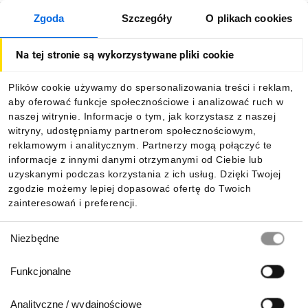
Zgoda
Szczegóły
O plikach cookies
O firmie
Na tej stronie są wykorzystywane pliki cookie
Dla kupujących
Plików cookie używamy do spersonalizowania treści i reklam,
aby oferować funkcje społecznościowe i analizować ruch w
Informacje
naszej witrynie. Informacje o tym, jak korzystasz z naszej
witryny, udostępniamy partnerom społecznościowym,
reklamowym i analitycznym. Partnerzy mogą połączyć te
Pobierz naszą aplikację mobilną:
informacje z innymi danymi otrzymanymi od Ciebie lub
uzyskanymi podczas korzystania z ich usług. Dzięki Twojej
zgodzie możemy lepiej dopasować ofertę do Twoich
zainteresowań i preferencji.
Wybór
Niezbędne
zgody
Funkcjonalne
Analityczne / wydajnościowe