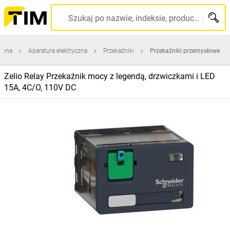
Szukaj po nazwie, indeksie, producencie, kodzie kreskowym...
łówna
Aparatura elektryczna
Przekaźniki
Przekaźniki przemysłowe
Zelio Relay Przekaźnik mocy z legendą, drzwiczkami i LED
15A, 4C/O, 110V DC