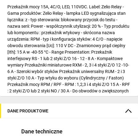
Przekaźnik mocy 15A, 4C/O, LED, 110VDC. Label: Zelio Relay -
Gama produktów: Zelio Relay - lampka LED sygnalizująca stan
łącznika: z - typ sterowania: blokowany przycisk do testu -
nazwa serii: Power - współczynnik utylizacji: 20 % - Typ produktu
lub komponentu : przekaźnik wtykowy - skrócona nazwa
urządzenia: RPM - typ i konfiguracja styków: 4 C/O - napięcie
obwodu sterowania [Uc]: 110 V DC - Znamionowy prąd cieplny
[Ith]: 15 A w -40-55 °C - Range Presentation: Przekaźnik
interfejsowy RS - 1 lub 2 styki Z/O 16 - 12 - 8 A - Kompaktowe
wymiary Przekaźniki miniaturowe RXM - 2, 3 i 4 styki Z/O 12 -10-
6 A - Szeroki wybór styków Przekaźnik uniwersalny RUM - 2 i 3
styki Z/O 10 A - Typ wtyku do wyboru (Cylindryczny / Faston)
Przekaźnik mocy RPM / RPF - RPM : 1,2,3 i 4 styki Z/O 15 A - RPF
: 2 styki Z/O lub 2 styki NO / 30 A - Do obwodów o zwiększonych
prądach znamionowych - Powszechne funkcje RXM / RUM /
RPM - Range Benefits: Nowy image gamy Dzięki kompaktowej
budowie, Zelio może być zastosowany do licznych funkcji w
DANE PRODUKTOWE
szafach sterowniczych. Prosty, nie wymaga żadnych ustawień
dla standardowych zastosowań, łatwo się integruje z
istniejącym już urządzeniami. - Range Application Presentation: -
Dane techniczne
Maszyny przemysłowe - Maszyny i wyposażenie do budynków -