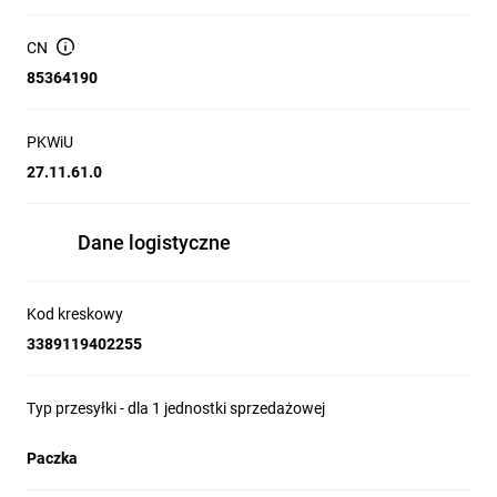
Systemy HVAC (ogrzewanie, wentylacja, klimatyzacja) - Proste
systemy nadzoru procesów (o sztywnej logice) - Uzupełnienie
CN
sterowników PLC
85364190
PKWiU
27.11.61.0
Dane logistyczne
Kod kreskowy
3389119402255
Typ przesyłki - dla 1 jednostki sprzedażowej
Paczka