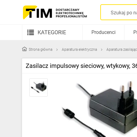
KATEGORIE
Producenci
P
Aparatura elektryczna
Strona główna
Aparatura elektryczna
Aparatura zasilają
Kable i przewody
Zasilacz impulsowy sieciowy, wtykowy, 
Rozdzielnice i obudowy
Elementy prowadzenia kabli
Fotowoltaika
Gniazda i łączniki
Źródła światła
Oprawy oświetleniowe