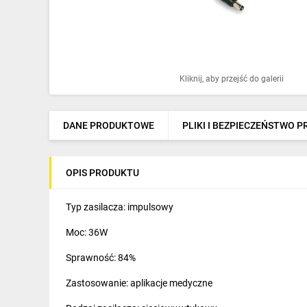
Ochrona odgromowa
Pompy ciepła
Osprzęt łączeniowy
Kliknij, aby przejść do galerii
Ogrzewanie
Elektronarzędzia i mierniki
DANE PRODUKTOWE
PLIKI I BEZPIECZEŃSTWO 
Domofony i dzwonki
OPIS PRODUKTU
Alarmy, monitoring, komunikacja
Napędy elektryczne
Typ zasilacza: impulsowy
Moc: 36W
Pneumatyka
Sprawność: 84%
Dom i ogród
Zastosowanie: aplikacje medyczne
Klimatyzacja