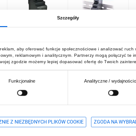
Szczegóły
Zasilacz impulsowy 24V
Zasilacz impulsowy
Z
DC 1,5A 30W wej. 100-
Meanwell 230VAC/24VDC
n
240V AC 0,88A HDR-30-24
15W DIN HDR-15-24, 1-
2
2MKJXS
N
75,58 zł
brutto
61,33 zł
brutto
1
reklam, aby oferować funkcje społecznościowe i analizować ruch w 
iowym, reklamowym i analitycznym. Partnerzy mogą połączyć te i
Twojej zgodzie możemy lepiej dopasować ofertę do Twoich zaintere
Funkcjonalne
Analityczne / wydajności
DO KOSZYKA
DO KOSZYKA
Podaj adres e-mail
wościach, promocjach i wyprzedażach
NIE Z NIEZBĘDNYCH PLIKÓW COOKIE
ZGODA NA WYBRA