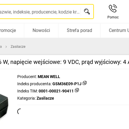
Szukaj po nazwie, indeksie, producencie, kodzie kreskowym...
Pomoc
romocje
Nowości
Strefa porad
Centrum 
ca
Zasilacze
36 W, napięcie wejściowe: 9 VDC, prąd wyjściowy:
Producent:
MEAN WELL
Indeks producenta:
GSM36E09-P1J
Indeks TIM:
0001-00021-90411
Kategoria:
Zasilacze