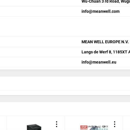
Wu-Chuan 3 rd Road, Wugu 
info@meanwell.com
MEAN WELL EUROPE N.V.
Langs de Werf 8, 1185XT
info@meanwell.eu