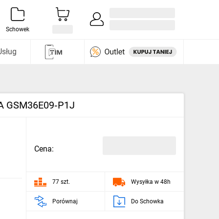
Zaloguj się / Załóż konto
i odkryj
Schowek
Usług
 4 A GSM36E09‑P1J
Cena:
77 szt.
Wysyłka w 48h
Porównaj
Do Schowka