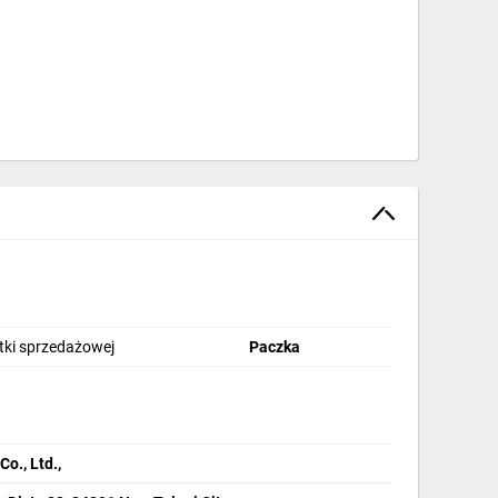
stki sprzedażowej
Paczka
., Ltd.,