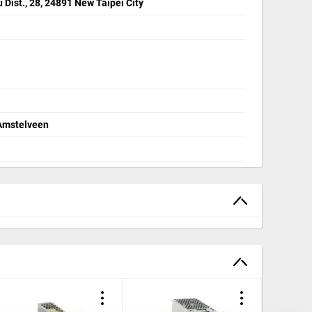
Dist., 28, 24891 New Taipei City
 Amstelveen