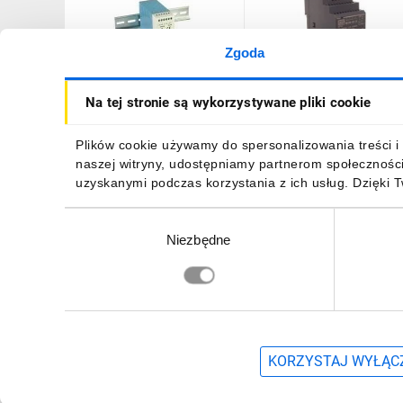
Zgoda
Zasilacz impulsowy 85-
Zasilacz impulsowy 24V
Na tej stronie są wykorzystywane pliki cookie
264V AC/ 2,5A 24V DC
DC 2,5A 60W wej. 100-
60W MDR-60-24
240V AC 1,8A HDR-60-24
102,99 zł
brutto
101,94 zł
brutto
Plików cookie używamy do spersonalizowania treści i 
naszej witryny, udostępniamy partnerom społecznośc
uzyskanymi podczas korzystania z ich usług. Dzięki 
Wybór
Niezbędne
zgody
DO KOSZYKA
DO KOSZYKA
Zapisz się, aby otrzymać informacje o no
KORZYSTAJ WYŁĄCZ