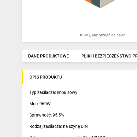
Ochrona odgromowa
Pompy ciepła
Osprzęt łączeniowy
Kliknij, aby przejść do galerii
Ogrzewanie
Elektronarzędzia i mierniki
DANE PRODUKTOWE
PLIKI I BEZPIECZEŃSTWO 
Domofony i dzwonki
OPIS PRODUKTU
Alarmy, monitoring, komunikacja
Napędy elektryczne
Typ zasilacza: impulsowy
Moc: 960W
Pneumatyka
Sprawność: 95,5%
Dom i ogród
Rodzaj zasilacza: na szynę DIN
Klimatyzacja