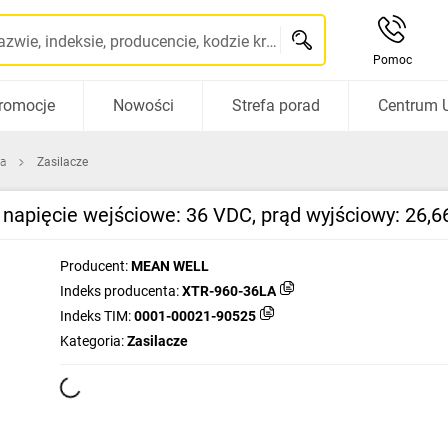
Szukaj po nazwie, indeksie, producencie, kodzie kreskowym...
Pomoc
romocje
Nowości
Strefa porad
Centrum 
ca
Zasilacze
 napięcie wejściowe: 36 VDC, prąd wyjściowy: 26,
Producent:
MEAN WELL
Indeks producenta:
XTR-960-36LA
Indeks TIM:
0001-00021-90525
Kategoria:
Zasilacze