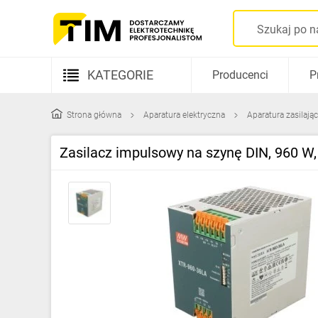
KATEGORIE
Producenci
P
Aparatura elektryczna
Strona główna
Aparatura elektryczna
Aparatura zasilają
Kable i przewody
Zasilacz impulsowy na szynę DIN, 960 W,
Rozdzielnice i obudowy
Elementy prowadzenia kabli
Fotowoltaika
Gniazda i łączniki
Źródła światła
Oprawy oświetleniowe