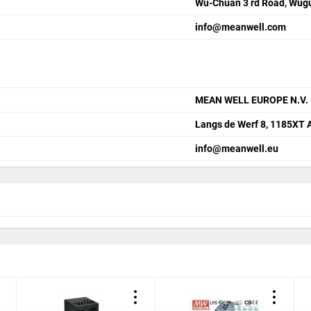
Wu-Chuan 3 rd Road, Wugu 
info@meanwell.com
MEAN WELL EUROPE N.V.
Langs de Werf 8, 1185XT
info@meanwell.eu