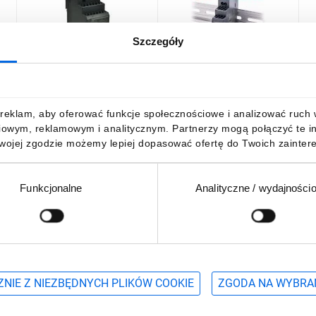
Szczegóły
Zasilacz impulsowy 24V
Zasilacz impulsowy
Z
DC 1,5A 30W wej. 100-
Meanwell 230VAC/24VDC
n
240V AC 0,88A HDR-30-24
15W DIN HDR-15-24, 1-
2
2MKJXS
N
75,58 zł
brutto
61,33 zł
brutto
1
reklam, aby oferować funkcje społecznościowe i analizować ruch w 
iowym, reklamowym i analitycznym. Partnerzy mogą połączyć te i
Twojej zgodzie możemy lepiej dopasować ofertę do Twoich zaintere
Funkcjonalne
Analityczne / wydajności
DO KOSZYKA
DO KOSZYKA
Podaj adres e-mail
wościach, promocjach i wyprzedażach
NIE Z NIEZBĘDNYCH PLIKÓW COOKIE
ZGODA NA WYBRA