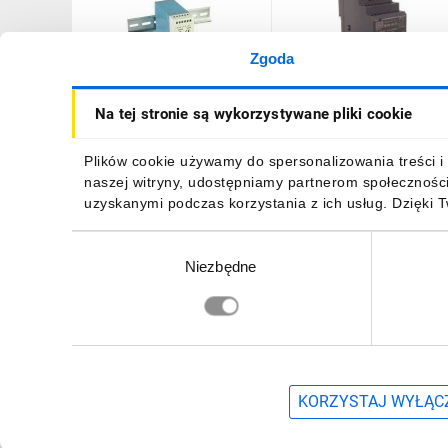
Zgoda
Zasilacz impulsowy 85-
Zasilacz impulsowy 24V
Na tej stronie są wykorzystywane pliki cookie
264V AC/ 2,5A 24V DC
DC 2,5A 60W wej. 100-
60W MDR-60-24
240V AC 1,8A HDR-60-24
102,99 zł
brutto
101,94 zł
brutto
Plików cookie używamy do spersonalizowania treści i 
naszej witryny, udostępniamy partnerom społecznośc
uzyskanymi podczas korzystania z ich usług. Dzięki 
Wybór
Niezbędne
zgody
DO KOSZYKA
DO KOSZYKA
Zapisz się, aby otrzymać informacje o no
KORZYSTAJ WYŁĄCZ