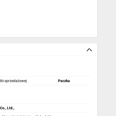
stki sprzedażowej
Paczka
., Ltd.,