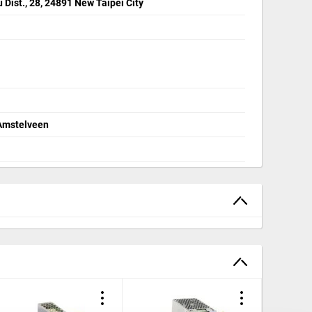
Dist., 28, 24891 New Taipei City
 Amstelveen