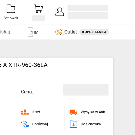
Zaloguj się / Załóż konto
i odkryj
Schowek
Usług
66 A XTR‑960‑36LA
Cena:
3 szt.
Wysyłka w 48h
Porównaj
Do Schowka