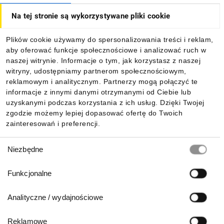
Na tej stronie są wykorzystywane pliki cookie
Dla kupujących
Plików cookie używamy do spersonalizowania treści i reklam,
aby oferować funkcje społecznościowe i analizować ruch w
Informacje
naszej witrynie. Informacje o tym, jak korzystasz z naszej
witryny, udostępniamy partnerom społecznościowym,
reklamowym i analitycznym. Partnerzy mogą połączyć te
Pobierz naszą aplikację mobilną:
informacje z innymi danymi otrzymanymi od Ciebie lub
uzyskanymi podczas korzystania z ich usług. Dzięki Twojej
zgodzie możemy lepiej dopasować ofertę do Twoich
zainteresowań i preferencji.
Wybór
Niezbędne
zgody
Funkcjonalne
Analityczne / wydajnościowe
Reklamowe