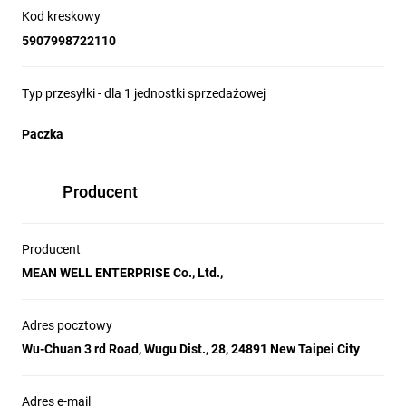
Kod kreskowy
Zabezpieczenia: OCP, OPP, OVP, SCP, OTP, BOP
5907998722110
Temperatura pracy: -40...70°C
Typ przesyłki - dla 1 jednostki sprzedażowej
Klasa szczelności: IP67
Seria producenta: LPF-60
Paczka
Producent: MEAN WELL
Producent
Producent
MEAN WELL ENTERPRISE Co., Ltd.,
Adres pocztowy
Wu-Chuan 3 rd Road, Wugu Dist., 28, 24891 New Taipei City
Adres e-mail