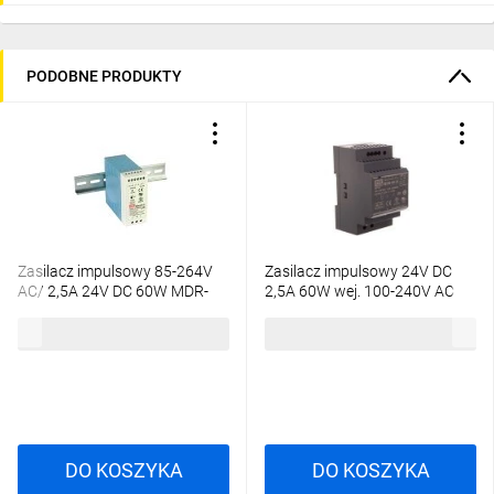
PODOBNE PRODUKTY
Zasilacz impulsowy 85-264V
Zasilacz impulsowy 24V DC
AC/ 2,5A 24V DC 60W MDR-
2,5A 60W wej. 100-240V AC
60-24
1,8A HDR-60-24
102,99 zł
brutto
101,94 zł
brutto
DO KOSZYKA
DO KOSZYKA