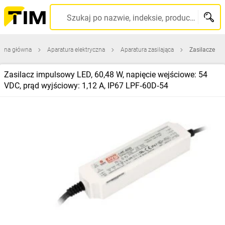
Szukaj po nazwie, indeksie, producencie, kodzie kreskowym...
rona główna
Aparatura elektryczna
Aparatura zasilająca
Zasilacze
Zasilacz impulsowy LED, 60,48 W, napięcie wejściowe: 54
VDC, prąd wyjściowy: 1,12 A, IP67 LPF‑60D‑54