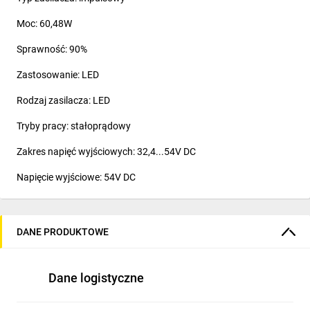
Moc: 60,48W
Sprawność: 90%
Zastosowanie: LED
Rodzaj zasilacza: LED
Tryby pracy: stałoprądowy
Zakres napięć wyjściowych: 32,4...54V DC
Napięcie wyjściowe: 54V DC
Prąd wyjściowy: 1,12A
Liczba wyjść: 1
DANE PRODUKTOWE
Długość wyprowadzeń: 0,3m
Dane logistyczne
Podłączenie elektryczne: przewody
Wymiary zewnętrzne: 162,5x43x32mm