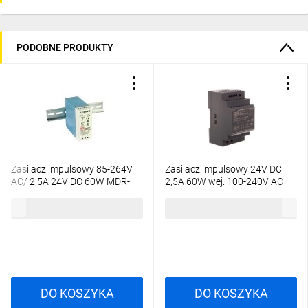
PODOBNE PRODUKTY
Zasilacz impulsowy 85-264V
Zasilacz impulsowy 24V DC
AC/ 2,5A 24V DC 60W MDR-
2,5A 60W wej. 100-240V AC
60-24
1,8A HDR-60-24
102,99 zł
brutto
101,94 zł
brutto
DO KOSZYKA
DO KOSZYKA