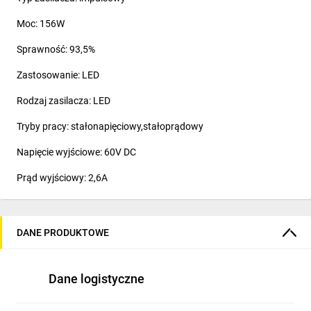
Moc: 156W
Sprawność: 93,5%
Zastosowanie: LED
Rodzaj zasilacza: LED
Tryby pracy: stałonapięciowy,stałoprądowy
Napięcie wyjściowe: 60V DC
Prąd wyjściowy: 2,6A
Liczba wyjść: 1
Długość wyprowadzeń: 0,3m
DANE PRODUKTOWE
Podłączenie elektryczne: przewody
Dane logistyczne
Wymiary zewnętrzne: Ø151,68x66,5mm
Zabezpieczenia: OCP, OPP, OVP, SCP, OTP, BOP