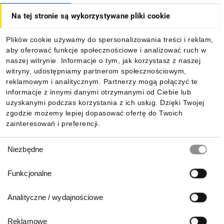
Na tej stronie są wykorzystywane pliki cookie
Dla kupujących
Plików cookie używamy do spersonalizowania treści i reklam,
aby oferować funkcje społecznościowe i analizować ruch w
Informacje
naszej witrynie. Informacje o tym, jak korzystasz z naszej
witryny, udostępniamy partnerom społecznościowym,
reklamowym i analitycznym. Partnerzy mogą połączyć te
Pobierz naszą aplikację mobilną:
informacje z innymi danymi otrzymanymi od Ciebie lub
uzyskanymi podczas korzystania z ich usług. Dzięki Twojej
zgodzie możemy lepiej dopasować ofertę do Twoich
zainteresowań i preferencji.
Wybór
Niezbędne
zgody
Funkcjonalne
Analityczne / wydajnościowe
Reklamowe