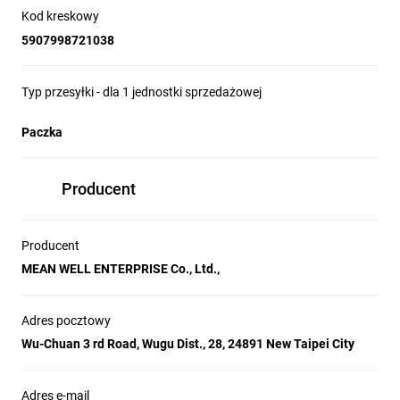
Kod kreskowy
Temperatura pracy: -40...60°C
5907998721038
Klasa szczelności: IP67
Typ przesyłki - dla 1 jednostki sprzedażowej
Seria producenta: HBG B
Producent: MEAN WELL
Paczka
Producent
Producent
MEAN WELL ENTERPRISE Co., Ltd.,
Adres pocztowy
Wu-Chuan 3 rd Road, Wugu Dist., 28, 24891 New Taipei City
Adres e-mail