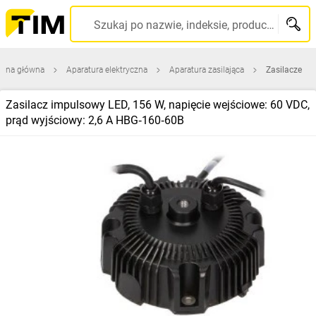
Szukaj po nazwie, indeksie, producencie, kodzie kreskowym...
rona główna
Aparatura elektryczna
Aparatura zasilająca
Zasilacze
Zasilacz impulsowy LED, 156 W, napięcie wejściowe: 60 VDC,
prąd wyjściowy: 2,6 A HBG‑160‑60B