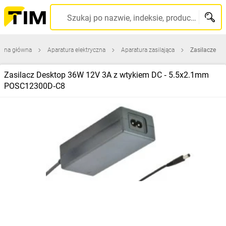
Szukaj po nazwie, indeksie, producencie, kodzie kreskowym...
rona główna
Aparatura elektryczna
Aparatura zasilająca
Zasilacze
Zasilacz Desktop 36W 12V 3A z wtykiem DC ‑ 5.5x2.1mm
POSC12300D‑C8