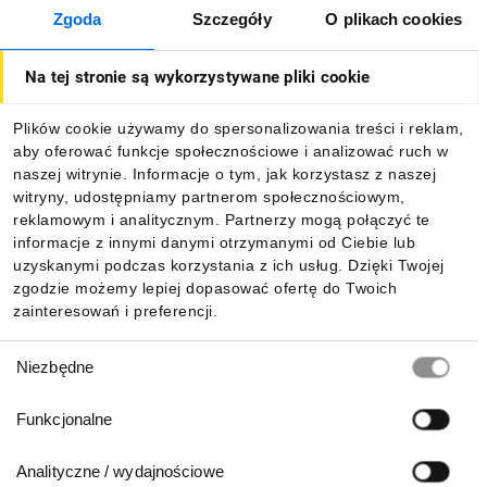
Zgoda
Szczegóły
O plikach cookies
O firmie
Na tej stronie są wykorzystywane pliki cookie
Dla kupujących
Plików cookie używamy do spersonalizowania treści i reklam,
aby oferować funkcje społecznościowe i analizować ruch w
Informacje
naszej witrynie. Informacje o tym, jak korzystasz z naszej
witryny, udostępniamy partnerom społecznościowym,
reklamowym i analitycznym. Partnerzy mogą połączyć te
Pobierz naszą aplikację mobilną:
informacje z innymi danymi otrzymanymi od Ciebie lub
uzyskanymi podczas korzystania z ich usług. Dzięki Twojej
zgodzie możemy lepiej dopasować ofertę do Twoich
zainteresowań i preferencji.
Wybór
Niezbędne
zgody
Funkcjonalne
Analityczne / wydajnościowe