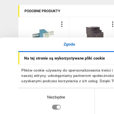
PODOBNE PRODUKTY
Zgoda
Zasilacz impulsowy 85-
Zasilacz impulsowy 24V
Na tej stronie są wykorzystywane pliki cookie
264V AC/ 2,5A 24V DC
DC 2,5A 60W wej. 100-
60W MDR-60-24
240V AC 1,8A HDR-60-24
102,99 zł
brutto
101,94 zł
brutto
Plików cookie używamy do spersonalizowania treści i 
naszej witryny, udostępniamy partnerom społecznośc
uzyskanymi podczas korzystania z ich usług. Dzięki 
Wybór
Niezbędne
zgody
DO KOSZYKA
DO KOSZYKA