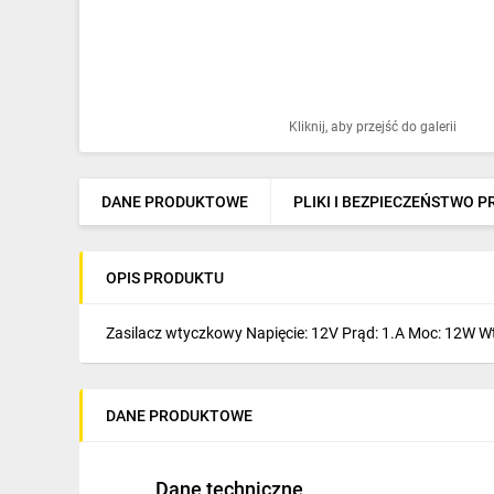
Ochrona odgromowa
Pompy ciepła
Osprzęt łączeniowy
Kliknij, aby przejść do galerii
Ogrzewanie
Elektronarzędzia i mierniki
DANE PRODUKTOWE
PLIKI I BEZPIECZEŃSTWO 
Domofony i dzwonki
OPIS PRODUKTU
Alarmy, monitoring, komunikacja
Napędy elektryczne
Zasilacz wtyczkowy Napięcie: 12V Prąd: 1.A Moc: 12W W
Pneumatyka
DANE PRODUKTOWE
Dom i ogród
Klimatyzacja
Dane techniczne