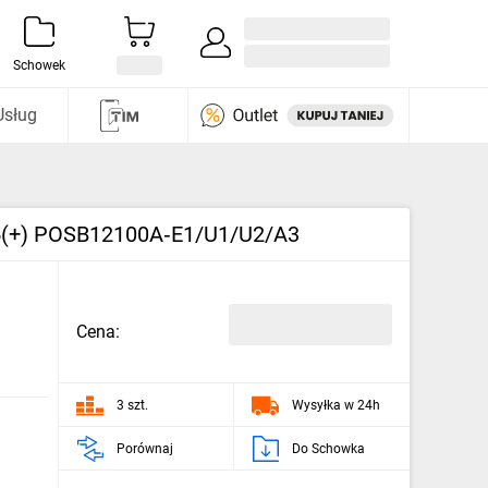
Zaloguj się / Załóż konto
i odkryj
Schowek
Usług
5.5(+) POSB12100A‑E1/U1/U2/A3
Cena:
3 szt.
Wysyłka w 24h
Porównaj
Do Schowka