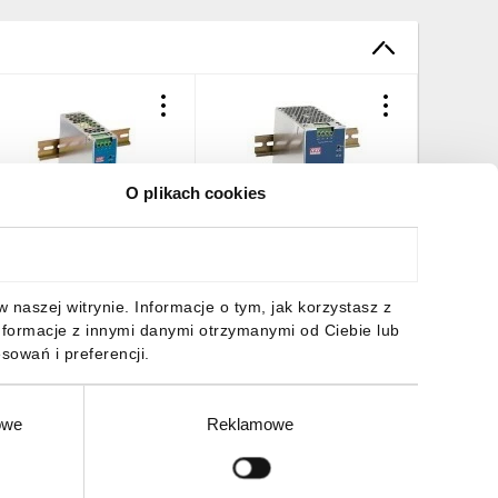
O plikach cookies
asilacz impulsowy AC/DC
Zasilacz impulsowy 90-
Zasilacz
a szyne DIN 120W 90-
264V AC/ 10A 24V DC
264V AC
64VAC Uwyj 24VDC 5A
240W DIN NDR-240-24
MDR-20-
DR-120-24
48,98 zł
brutto
275,05 zł
brutto
71,27 z
naszej witrynie. Informacje o tym, jak korzystasz z
nformacje z innymi danymi otrzymanymi od Ciebie lub
sowań i preferencji.
owe
Reklamowe
DO KOSZYKA
DO KOSZYKA
DO