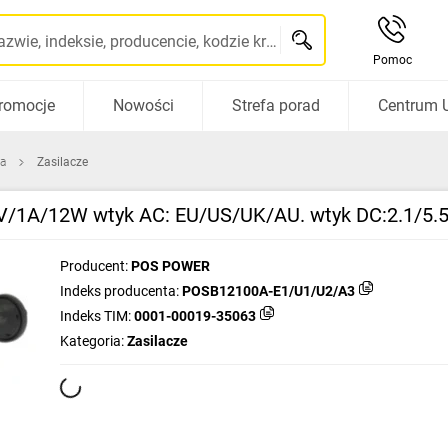
Szukaj po nazwie, indeksie, producencie, kodzie kreskowym...
Pomoc
romocje
Nowości
Strefa porad
Centrum 
ca
Zasilacze
 12V/1A/12W wtyk AC: EU/US/UK/AU. wtyk DC:2.1/
Producent:
POS POWER
Indeks producenta:
POSB12100A-E1/U1/U2/A3
Indeks TIM:
0001-00019-35063
Kategoria:
Zasilacze