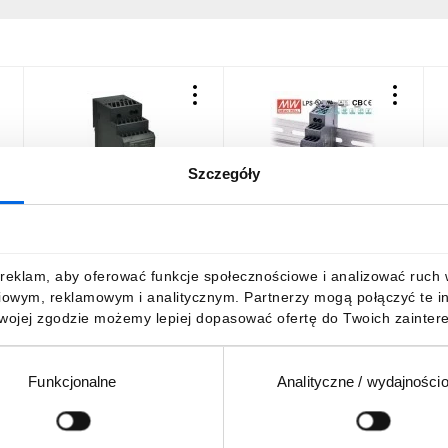
Szczegóły
Zasilacz impulsowy 24V
Zasilacz impulsowy
Z
DC 1,5A 30W wej. 100-
Meanwell 230VAC/24VDC
n
240V AC 0,88A HDR-30-24
15W DIN HDR-15-24, 1-
2
2MKJXS
N
75,58 zł
brutto
61,33 zł
brutto
1
reklam, aby oferować funkcje społecznościowe i analizować ruch w 
iowym, reklamowym i analitycznym. Partnerzy mogą połączyć te i
Twojej zgodzie możemy lepiej dopasować ofertę do Twoich zaintere
Funkcjonalne
Analityczne / wydajności
DO KOSZYKA
DO KOSZYKA