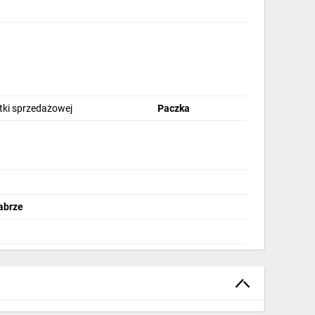
stki sprzedażowej
Paczka
abrze