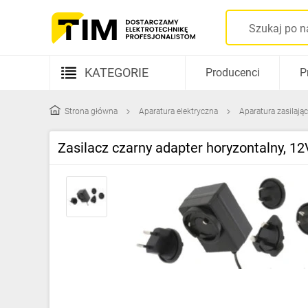
KATEGORIE
Producenci
P
Aparatura elektryczna
Strona główna
Aparatura elektryczna
Aparatura zasilają
Kable i przewody
Zasilacz czarny adapter horyzontalny,
Rozdzielnice i obudowy
Elementy prowadzenia kabli
Fotowoltaika
Gniazda i łączniki
Źródła światła
Oprawy oświetleniowe