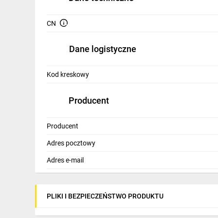
IT, GSM
CN
Odzież ochronna i BHP
Inne
Dane logistyczne
Budowa i Remont
Kod kreskowy
Elektronika
Producent
Smart home
Elektromobilność
Producent
Adres pocztowy
Telewizja naziemna i satelitarna
Adres e-mail
Wentylacja i rekuperacja
PLIKI I BEZPIECZEŃSTWO PRODUKTU