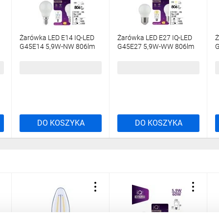
Żarówka LED E14 IQ-LED
Żarówka LED E27 IQ-LED
Ż
G45E14 5,9W-NW 806lm
G45E27 5,9W-WW 806lm
G
4000K barwa neutralna
2700K barwa ciepła Ra90
2
Ra90 3 lata Gwarancji
3 lata Gwarancji kulka
3
7,59 zł
brutto
7,59 zł
brutto
4
kulka36695
36697
3
DO KOSZYKA
DO KOSZYKA