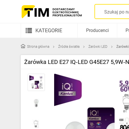
KATEGORIE
Producenci
P
Aparatura elektryczna
Strona główna
Źródła światła
Żarówki LED
Żarówki
Kable i przewody
Żarówka LED E27 IQ‑LED G45E27 5,9W‑NW
Rozdzielnice i obudowy
Elementy prowadzenia kabli
Fotowoltaika
Gniazda i łączniki
Źródła światła
Oprawy oświetleniowe