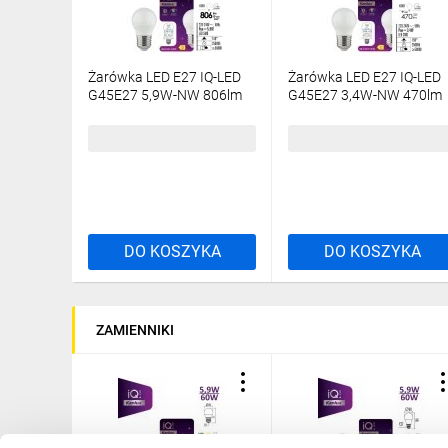
Żarówka LED E27 IQ-LED
Żarówka LED E27 IQ-LED
G45E27 5,9W-NW 806lm
G45E27 3,4W-NW 470lm
4000K barwa neutralna
4000K barwa neutralna
Ra90 3 lata Gwarancji
Ra90 3 lata Gwarancji
7,59 zł
brutto
4,86 zł
brutto
kulka 36698
kulka 36692
DO KOSZYKA
DO KOSZYKA
ZAMIENNIKI