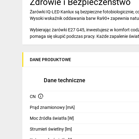
Zdrowie i Bezpieczeństwo
IT, GSM
Żarówki IQ-LED Kanlux są bezpieczne fotobiologicznie, co
Odzież ochronna i BHP
Wysoki wskaźnik oddawania barw Ra90+ zapewnia natur
Inne
Wybierając żarówki E27 G45, inwestujesz w komfort codz
pomaga się skupić podczas pracy. Każde zapalenie świat
Budowa i Remont
Specyfikacja Żarówki LED E
Elektronika
DANE PRODUKTOWE
Źródło światła:
LED
Smart home
Głębokość [mm]:
45
Szerokość [mm]:
45
Elektromobilność
Dane techniczne
Średnica [mm]:
45
Wysokość [mm]:
77
Energetyka wiatrowa
Typ:
ZrodlaLED
CN
Barwa światła:
biała
Telewizja naziemna i satelitarna
Częstotliwość znamionowa [Hz]:
50
Prąd znamionowy [mA]
Deklaracja równoważności dotycząca mocy [W]:
60
Wentylacja i rekuperacja
Moc źródła światła [W]
EEI źródła światła:
E
Ilość cykli wł/wył:
≥50000
Strumień świetlny [lm]
Jednolitość barw [SDCM]:
6