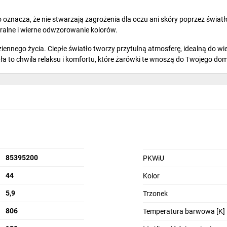
 oznacza, że nie stwarzają zagrożenia dla oczu ani skóry poprzez światł
alne i wierne odwzorowanie kolorów.
iennego życia. Ciepłe światło tworzy przytulną atmosferę, idealną do 
ła to chwila relaksu i komfortu, które żarówki te wnoszą do Twojego do
27 G45
85395200
PKWiU
44
Kolor
5,9
Trzonek
806
Temperatura barwowa [K]