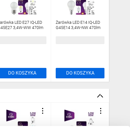
arówka LED E27 IQ-LED
Żarówka LED E14 IQ-LED
Żarówka 
45E27 3,4W-WW 470lm
G45E14 3,4W-NW 470lm
G45E14 
700K barwa ciepła Ra90
4000K barwa neutralna
2700K ba
 lata Gwarancji kulka
Ra90 3 lata Gwarancji
3 lata G
,96 zł
brutto
4,86 zł
brutto
7,92 zł
6691
kulka 36689
36694
DO KOSZYKA
DO KOSZYKA
DO