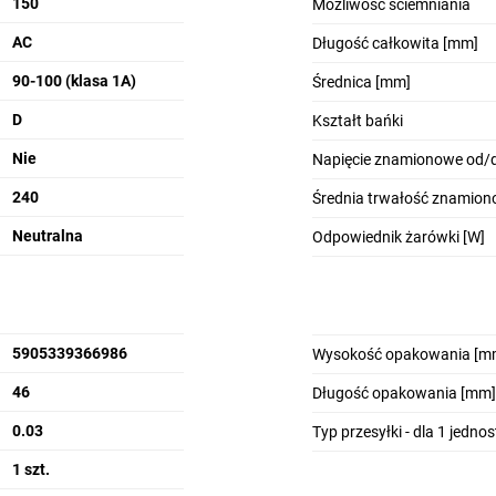
150
Możliwość ściemniania
AC
Długość całkowita [mm]
90-100 (klasa 1A)
Średnica [mm]
D
Kształt bańki
Nie
Napięcie znamionowe od/d
240
Średnia trwałość znamion
Neutralna
Odpowiednik żarówki [W]
5905339366986
Wysokość opakowania [m
46
Długość opakowania [mm]
0.03
Typ przesyłki - dla 1 jedno
1 szt.