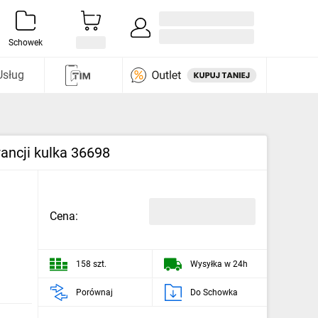
Zaloguj się / Załóż konto
i odkryj
Schowek
Usług
ncji kulka 36698
Cena:
158 szt.
Wysyłka w 24h
Porównaj
Do Schowka