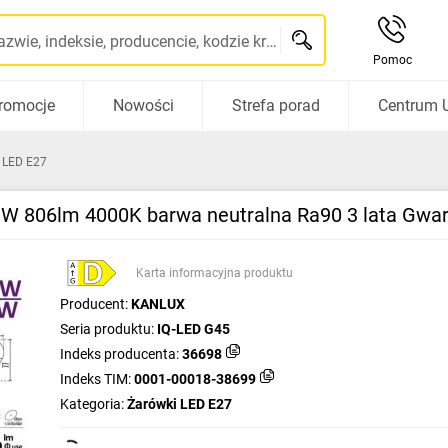
Szukaj po nazwie, indeksie, producencie, kodzie kreskowym...
Pomoc
romocje
Nowości
Strefa porad
Centrum 
 LED E27
 806lm 4000K barwa neutralna Ra90 3 lata Gwara
Karta informacyjna produktu
Producent:
KANLUX
Seria produktu:
IQ-LED G45
Indeks producenta:
36698
Indeks TIM:
0001-00018-38699
Kategoria:
Żarówki LED E27