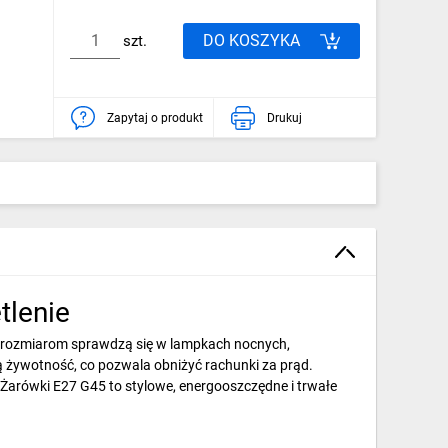
DO KOSZYKA
szt.
Zapytaj o produkt
Drukuj
tlenie
m rozmiarom sprawdzą się w lampkach nocnych,
ą żywotność, co pozwala obniżyć rachunki za prąd.
Żarówki E27 G45 to stylowe, energooszczędne i trwałe