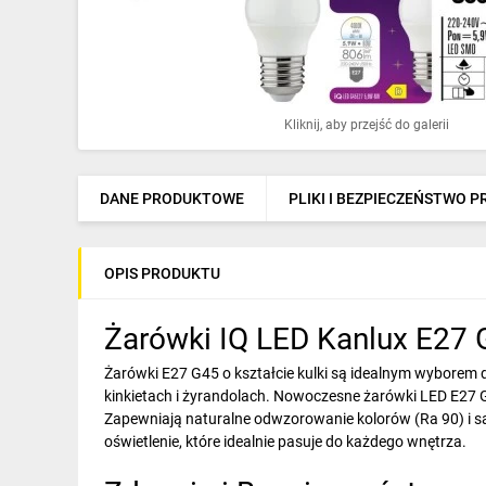
Ochrona odgromowa
Pompy ciepła
Osprzęt łączeniowy
Kliknij, aby przejść do galerii
Ogrzewanie
Elektronarzędzia i mierniki
DANE PRODUKTOWE
PLIKI I BEZPIECZEŃSTWO 
Domofony i dzwonki
OPIS PRODUKTU
Alarmy, monitoring, komunikacja
Napędy elektryczne
Żarówki IQ LED Kanlux E27 G
Pneumatyka
Żarówki E27 G45 o kształcie kulki są idealnym wybore
kinkietach i żyrandolach. Nowoczesne żarówki LED E27 G
Dom i ogród
Zapewniają naturalne odwzorowanie kolorów (Ra 90) i są
oświetlenie, które idealnie pasuje do każdego wnętrza.
Klimatyzacja