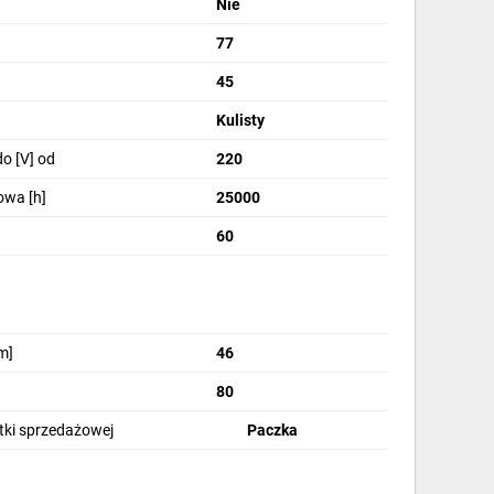
Nie
77
45
Kulisty
o [V] od
220
owa [h]
25000
60
m]
46
80
stki sprzedażowej
Paczka