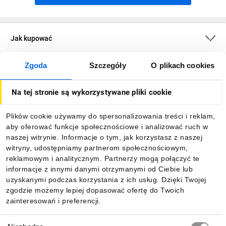
Jak kupować
Zgoda
Szczegóły
O plikach cookies
O firmie
Na tej stronie są wykorzystywane pliki cookie
Dla kupujących
Plików cookie używamy do spersonalizowania treści i reklam,
aby oferować funkcje społecznościowe i analizować ruch w
Informacje
naszej witrynie. Informacje o tym, jak korzystasz z naszej
witryny, udostępniamy partnerom społecznościowym,
reklamowym i analitycznym. Partnerzy mogą połączyć te
Pobierz naszą aplikację mobilną:
informacje z innymi danymi otrzymanymi od Ciebie lub
uzyskanymi podczas korzystania z ich usług. Dzięki Twojej
zgodzie możemy lepiej dopasować ofertę do Twoich
zainteresowań i preferencji.
Wybór