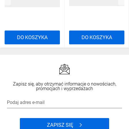
9,24 zł
brutto
4099854568633
6,06 zł
brutto
DO KOSZYKA
DO KOSZYKA
Zapisz się, aby otrzymać informacje o nowościach,
promocjach i wyprzedażach
Podaj adres e-mail
ZAPISZ SIĘ