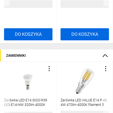
9,58 zł
brutto
10,06 zł
brutto
DO KOSZYKA
DO KOSZYKA
ZAMIENNIKI
Żarówka LED E14 SIGO R39
Żarówka LED VALUE E14 P 40
LED E14-NW 320lm 4000K
4W 470lm 4000K filament 3
barwa neutralna 22734
LATA GWARANCJI