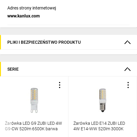
Adres strony internetowej
www.kanlux.com
PLIKI I BEZPIECZEŃSTWO PRODUKTU
SERIE
Żarówka LED G9 ZUBI LED 4W
Żarówka LED E14 ZUBI LED
G9-CW 520lm 6500K barwa
4W E14-WW 520lm 3000K
zimna 24519
barwa ciepła 24528