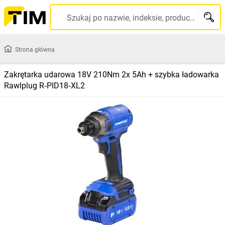
Szukaj po nazwie, indeksie, producencie, kodzie kreskowym...
Strona główna
Zakrętarka udarowa 18V 210Nm 2x 5Ah + szybka ładowarka
Rawlplug R‑PID18‑XL2