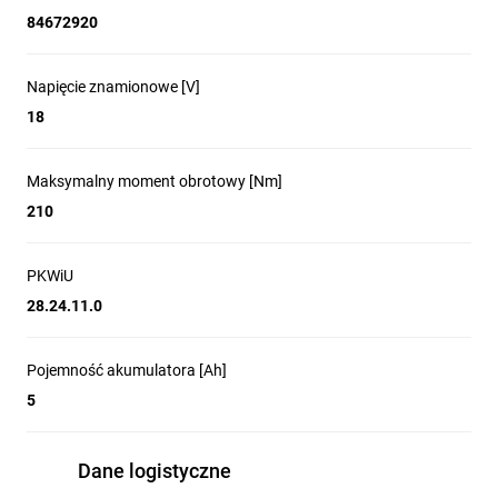
cegła
84672920
Drewno konstrukcyjne
Napięcie znamionowe [V]
18
Kamień
Maksymalny moment obrotowy [Nm]
210
Stal
dane techniczne
PKWiU
Akumulatorowa zakrętarka udarowa R-PID18 jest
28.24.11.0
wszechstronnym urządzeniem o niezwykle
wytrzymałej konstrukcji.
Pojemność akumulatora [Ah]
Maksymalny moment obrotowy:
5
210 Nm
Uchwyt narzędziowy:
Dane logistyczne
1/4” HEX / 1/2” kwadrat