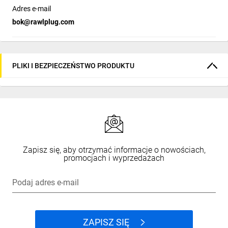
mechanizmu
Adres e-mail
Tryb Auto Stop Control ASC, odcięcia momentu obrotowego,
bok@rawlplug.com
zapobiega uszkodzeniom powierzchni podłoża podczas
wkręcania
Gumowana, profilowana rękojeść zwiększa pewność chwytu
oraz wygodę pracy
Zastosowanie
PLIKI I BEZPIECZEŃSTWO PRODUKTU
Łaty i kontrłaty
Deskowanie dachów
Konstrukcje domów szkieletowych
Montaż wkrętów do betonu
Zbijanie szalunków
Tarasy i altany
Zapisz się, aby otrzymać informacje o nowościach,
promocjach i wyprzedażach
Galeria
Podaj adres e-mail
REJESTRACJA I SERWIS NARZĘDZI
ZAPISZ SIĘ