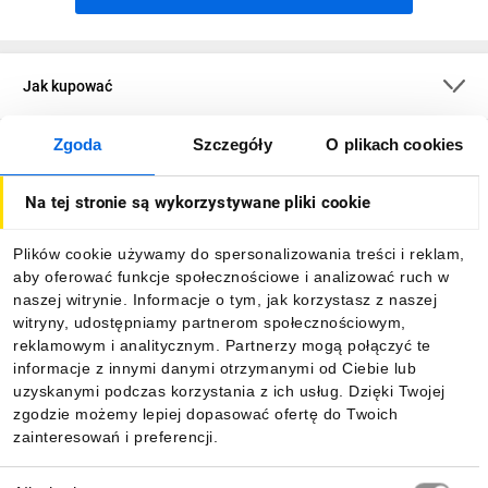
3 lata gwarancji
producenta dla wszystkich narzędzi i
akumulatorów
Jak kupować
Średni czas przebywania maszyny w serwisie Rawlplug to
1
dzień
Zgoda
Szczegóły
O plikach cookies
O firmie
Maszynę zastępczą na czas naprawy uzyskasz w
24 godziny i
Na tej stronie są wykorzystywane pliki cookie
uzyskasz kontrolę
nad swoim parkiem maszynowym
Dla kupujących
Plików cookie używamy do spersonalizowania treści i reklam,
aby oferować funkcje społecznościowe i analizować ruch w
Bezpośredni dostęp
do technika serwisowego, zgłoszenia i jego
Informacje
naszej witrynie. Informacje o tym, jak korzystasz z naszej
statusu
witryny, udostępniamy partnerom społecznościowym,
reklamowym i analitycznym. Partnerzy mogą połączyć te
Pobierz naszą aplikację mobilną:
informacje z innymi danymi otrzymanymi od Ciebie lub
uzyskanymi podczas korzystania z ich usług. Dzięki Twojej
zgodzie możemy lepiej dopasować ofertę do Twoich
zainteresowań i preferencji.
Wybór