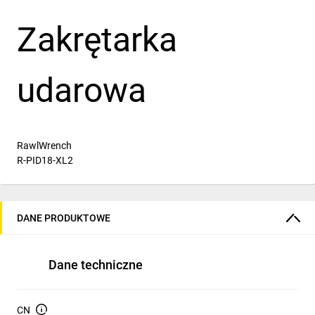
Zakrętarka
udarowa
RawlWrench
R-PID18-XL2
Podłoża
DANE PRODUKTOWE
Beton zbrojonony
Dane techniczne
Beton
CN