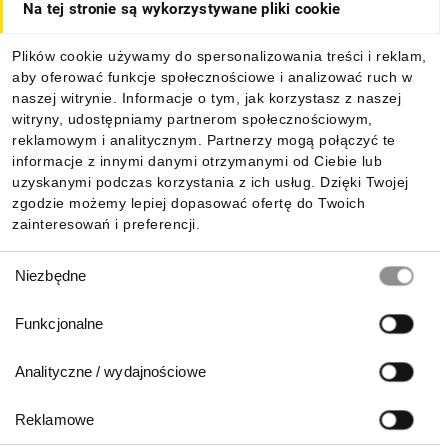
Na tej stronie są wykorzystywane pliki cookie
Dla kupujących
Plików cookie używamy do spersonalizowania treści i reklam,
aby oferować funkcje społecznościowe i analizować ruch w
Informacje
naszej witrynie. Informacje o tym, jak korzystasz z naszej
witryny, udostępniamy partnerom społecznościowym,
reklamowym i analitycznym. Partnerzy mogą połączyć te
Pobierz naszą aplikację mobilną:
informacje z innymi danymi otrzymanymi od Ciebie lub
uzyskanymi podczas korzystania z ich usług. Dzięki Twojej
zgodzie możemy lepiej dopasować ofertę do Twoich
zainteresowań i preferencji.
Wybór
Niezbędne
zgody
Funkcjonalne
Analityczne / wydajnościowe
Reklamowe
Biuro Obsługi Klienta: