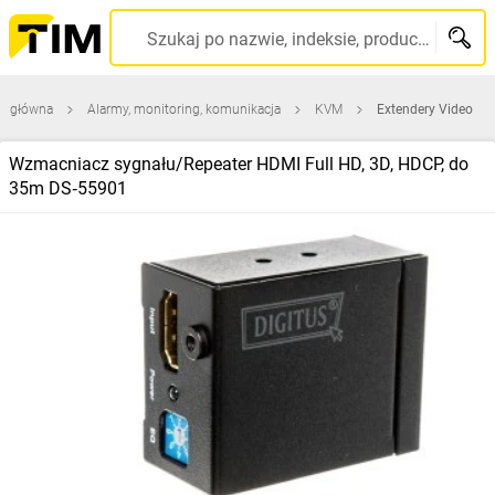
Szukaj po nazwie, indeksie, producencie, kodzie kreskowym...
na główna
Alarmy, monitoring, komunikacja
KVM
Extendery Video
Wzmacniacz sygnału/Repeater HDMI Full HD, 3D, HDCP, do
35m DS‑55901