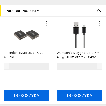
PODOBNE PRODUKTY
Extender HDMI+USB-EX-70-
Wzmacniacz sygnału HDMI™
4K-PRO
4K @ 60 Hz, czarny, 58492
277,61 zł
brutto
86,89 zł
brutto
DO KOSZYKA
DO KOSZYKA