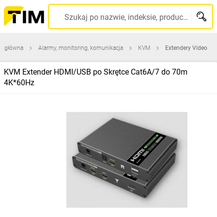
Szukaj po nazwie, indeksie, producencie, kodzie kreskowym...
na główna
Alarmy, monitoring, komunikacja
KVM
Extendery Video
KVM Extender HDMI/USB po Skrętce Cat6A/7 do 70m
4K*60Hz