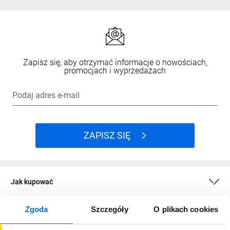
2x Zasilacz 5V DC 2A
1x Kabel USB
8x Uchwyt montażowy
18x Śrubki montażowe
Instrukcja
Zapisz się, aby otrzymać informacje o nowościach,
promocjach i wyprzedażach
Podaj adres e-mail
ZAPISZ SIĘ
Jak kupować
Zgoda
Szczegóły
O plikach cookies
O firmie