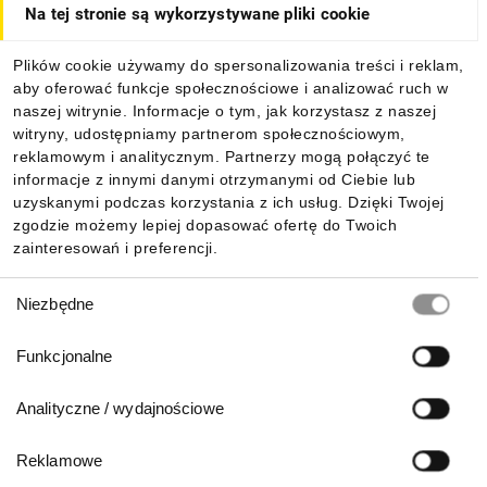
Na tej stronie są wykorzystywane pliki cookie
Dla kupujących
Plików cookie używamy do spersonalizowania treści i reklam,
aby oferować funkcje społecznościowe i analizować ruch w
Informacje
naszej witrynie. Informacje o tym, jak korzystasz z naszej
witryny, udostępniamy partnerom społecznościowym,
reklamowym i analitycznym. Partnerzy mogą połączyć te
Pobierz naszą aplikację mobilną:
informacje z innymi danymi otrzymanymi od Ciebie lub
uzyskanymi podczas korzystania z ich usług. Dzięki Twojej
zgodzie możemy lepiej dopasować ofertę do Twoich
zainteresowań i preferencji.
Wybór
Niezbędne
zgody
Funkcjonalne
Analityczne / wydajnościowe
Reklamowe
Biuro Obsługi Klienta: