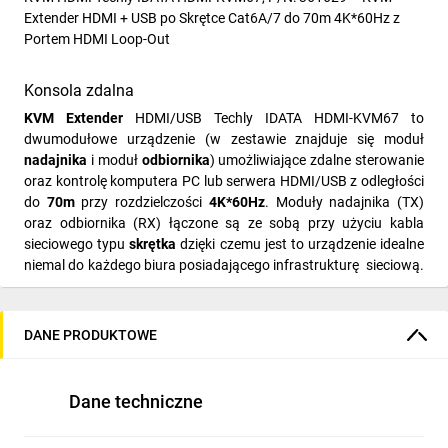
Extender HDMI + USB po Skrętce Cat6A/7 do 70m 4K*60Hz z
Portem HDMI Loop-Out
Konsola zdalna
KVM Extender
HDMI/USB Techly IDATA HDMI-KVM67 to
dwumodułowe urządzenie (w zestawie znajduje się moduł
nadajnika
i moduł
odbiornika
) umożliwiające zdalne sterowanie
oraz kontrolę komputera PC lub serwera HDMI/USB z odległości
do
70m
przy rozdzielczości
4K*60Hz
. Moduły nadajnika (TX)
oraz odbiornika (RX) łączone są ze sobą przy użyciu kabla
sieciowego typu
skrętka
dzięki czemu jest to urządzenie idealne
niemal do każdego biura posiadającego infrastrukturę sieciową.
KVM Extender HDMI/USB Techly gwarantuje więc wygodną
obsługę serwera lub komputera PC z niemal dowolnego miejsca
w biurze.
DANE PRODUKTOWE
Obsługa HDMI oraz USB
Dane techniczne
KVM Extender Techly IDATA HDMI-KVM67 współpracuje z
komputerami oraz serwerami z portami
HDMI i USB
oraz