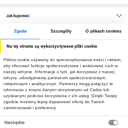
Jak kupować
Zgoda
Szczegóły
O plikach cookies
O firmie
Na tej stronie są wykorzystywane pliki cookie
Dla kupujących
Plików cookie używamy do spersonalizowania treści i reklam,
aby oferować funkcje społecznościowe i analizować ruch w
Informacje
naszej witrynie. Informacje o tym, jak korzystasz z naszej
witryny, udostępniamy partnerom społecznościowym,
reklamowym i analitycznym. Partnerzy mogą połączyć te
Pobierz naszą aplikację mobilną:
informacje z innymi danymi otrzymanymi od Ciebie lub
uzyskanymi podczas korzystania z ich usług. Dzięki Twojej
zgodzie możemy lepiej dopasować ofertę do Twoich
zainteresowań i preferencji.
Wybór
Niezbędne
zgody