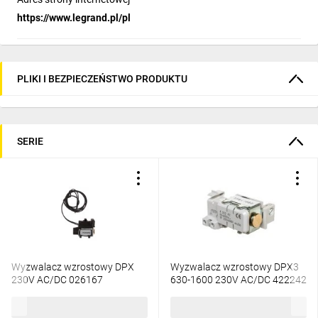
https://www.legrand.pl/pl
PLIKI I BEZPIECZEŃSTWO PRODUKTU
SERIE
Wyzwalacz wzrostowy DPX
Wyzwalacz wzrostowy DPX3
230V AC/DC 026167
630-1600 230V AC/DC 422242
585,10 zł
brutto
457,35 zł
brutto