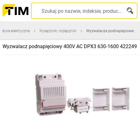
Szukaj po nazwie, indeksie, producencie, kodzie kreskowym...
ratura elektryczna
Wyłączniki, rozłączniki
Wyzwalacze podnapięciowe
Wyzwalacz podnapięciowy 400V AC DPX3 630‑1600 422249