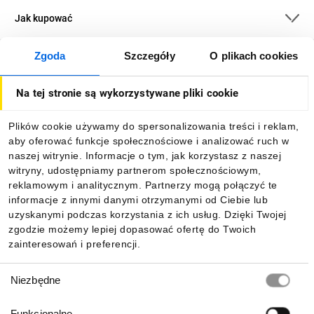
Jak kupować
Zgoda
Szczegóły
O plikach cookies
O firmie
Na tej stronie są wykorzystywane pliki cookie
Dla kupujących
Plików cookie używamy do spersonalizowania treści i reklam,
aby oferować funkcje społecznościowe i analizować ruch w
Informacje
naszej witrynie. Informacje o tym, jak korzystasz z naszej
witryny, udostępniamy partnerom społecznościowym,
reklamowym i analitycznym. Partnerzy mogą połączyć te
Pobierz naszą aplikację mobilną:
informacje z innymi danymi otrzymanymi od Ciebie lub
uzyskanymi podczas korzystania z ich usług. Dzięki Twojej
zgodzie możemy lepiej dopasować ofertę do Twoich
zainteresowań i preferencji.
Wybór
Niezbędne
zgody
Funkcjonalne