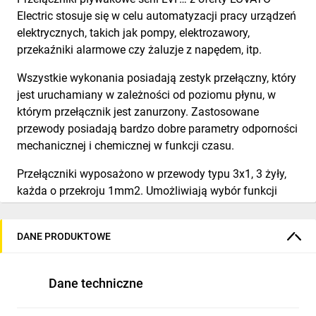
Electric stosuje się w celu automatyzacji pracy urządzeń
elektrycznych, takich jak pompy, elektrozawory,
przekaźniki alarmowe czy żaluzje z napędem, itp.
Wszystkie wykonania posiadają zestyk przełączny, który
jest uruchamiany w zależności od poziomu płynu, w
którym przełącznik jest zanurzony. Zastosowane
przewody posiadają bardzo dobre parametry odporności
mechanicznej i chemicznej w funkcji czasu.
Przełączniki wyposażono w przewody typu 3x1, 3 żyły,
każda o przekroju 1mm2. Umożliwiają wybór funkcji
pracy (napełnianie lub opróżnianie) podczas fazy
okablowania.
DANE PRODUKTOWE
Przełączniki pływakowe LVFS..W mają charakter
uniwersalny i znajdują zastosowanie w szerokim
Dane techniczne
zakresie aplikacji komunalnych i przemysłowych, od
wody czystej do ścieków.