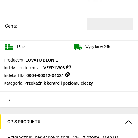
Cena:
15 szt.
Wysyłka w 24h
Producent:
LOVATO BŁONIE
Indeks producenta:
LVFSP1W03
Indeks TIM:
0004-00012-04521
Kategoria:
Przekaźnik kontroli poziomu cieczy
OPIS PRODUKTU
Przełączniki pływakowe serii LVF… z oferty LOVATO