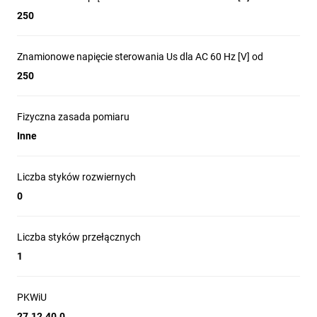
250
– temperatura pracy: 0...50°C
– temperatura składowania: -20...+80°C
Znamionowe napięcie sterowania Us dla AC 60 Hz [V] od
250
– stopień ochrony: IP68
– klasa izolacji: II.
Fizyczna zasada pomiaru
Inne
Certyfikaty i zgodności
Certyfikaty: TUV-SUD.
Liczba styków rozwiernych
Zgodne z normami: IEC/EN/BS 60730-1, IEC/EN/BS
0
60730-2-15.
Liczba styków przełącznych
1
PKWiU
27.12.40.0