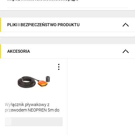
PLIKI I BEZPIECZEŃSTWO PRODUKTU
AKCESORIA
Wyłącznik pływakowy z
przewodem NEOPREN 5m do
wody czystej i szarej z
170,06 zł
brutto
przeciwwagą LVFSN1W05