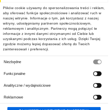
Dla kupujących
Plików cookie używamy do spersonalizowania treści i reklam,
aby oferować funkcje społecznościowe i analizować ruch w
Informacje
naszej witrynie. Informacje o tym, jak korzystasz z naszej
witryny, udostępniamy partnerom społecznościowym,
reklamowym i analitycznym. Partnerzy mogą połączyć te
Pobierz naszą aplikację mobilną:
informacje z innymi danymi otrzymanymi od Ciebie lub
uzyskanymi podczas korzystania z ich usług. Dzięki Twojej
zgodzie możemy lepiej dopasować ofertę do Twoich
zainteresowań i preferencji.
Wybór
Niezbędne
zgody
Funkcjonalne
Analityczne / wydajnościowe
Reklamowe
Biuro Obsługi Klienta:
lub
801 500 700
71 37 61 600
Zgłoś