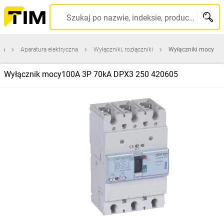
Szukaj po nazwie, indeksie, producencie, kodzie kreskowym...
na
Aparatura elektryczna
Wyłączniki, rozłączniki
Wyłączniki mocy
Wyłącznik mocy100A 3P 70kA DPX3 250 420605