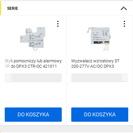
SERIE
Styk pomocniczy lub alarmowy
Wyzwalacz wzrostowy ST
1P do DPX3 CTR-OC 421011
200-277V AC/DC DPX3
421016
95,12 zł
brutto
159,44 zł
brutto
DO KOSZYKA
DO KOSZYKA