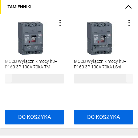
ZAMIENNIKI
MCCB Wyłącznik mocy h3+
MCCB Wyłącznik mocy h3+
P160 3P 100A 70kA TM
P160 3P 100A 70kA LSnI
HES100DC
HES100GC
1141,76 zł
brutto
2121,45 zł
brutto
DO KOSZYKA
DO KOSZYKA