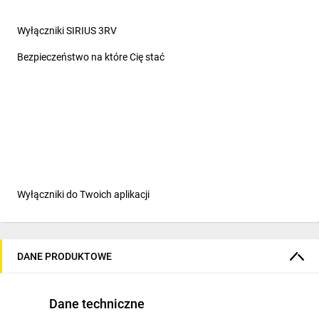
Wyłączniki SIRIUS 3RV
Bezpieczeństwo na które Cię stać
Wyłączniki do Twoich aplikacji
Wyłączniki silnikowe
i nie tylko
DANE PRODUKTOWE
SIRIUS 3RV to seria wyłączników stosowanych najczęściej do
zabezpieczania silników.
Dane techniczne
Ale to nie wszystko. Dostępne są również wersje z funkcją