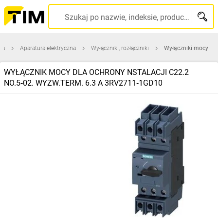
Szukaj po nazwie, indeksie, producencie, kodzie kreskowym...
na
Aparatura elektryczna
Wyłączniki, rozłączniki
Wyłączniki mocy
WYŁĄCZNIK MOCY DLA OCHRONY NSTALACJI C22.2
NO.5‑02. WYZW.TERM. 6.3 A 3RV2711‑1GD10