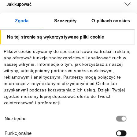
Jak kupować
Urządzenia i akcesoria dostępne są w wersjach z zaciskami
śrubowymi lub sprężynowymi. Przy czym, zaciski
sprężynowe dostępne są dla urządzeń w wielkościach do 15
Zgoda
Szczegóły
O plikach cookies
O firmie
kw (32 A). Występują też zaciski oczkowe, ale nie są one
popularne.
Na tej stronie są wykorzystywane pliki cookie
Dla kupujących
Plików cookie używamy do spersonalizowania treści i reklam,
Kompatybilność z innymi
aby oferować funkcje społecznościowe i analizować ruch w
Informacje
urządzeniami
naszej witrynie. Informacje o tym, jak korzystasz z naszej
witryny, udostępniamy partnerom społecznościowym,
Komponenty SIRIUS zostały zaprojektowane tak, aby jak
reklamowym i analitycznym. Partnerzy mogą połączyć te
najlepiej ze sobą współdziałały. Podobnie jest i w tym
Pobierz naszą aplikację mobilną:
informacje z innymi danymi otrzymanymi od Ciebie lub
przypadku. Wyłączniki silnikowe mogą być łatwo połączone
uzyskanymi podczas korzystania z ich usług. Dzięki Twojej
ze stycznikami serii 3RT, układami łagodnego rozruchu
zgodzie możemy lepiej dopasować ofertę do Twoich
3Rw oraz innymi urządzeniami z grupy SIRIUS.
zainteresowań i preferencji.
Pewność
Wybór
zadziałania
Niezbędne
zgody
Szybka
Funkcjonalne
diagnostyka