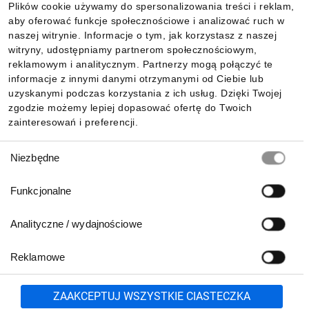
Plików cookie używamy do spersonalizowania treści i reklam,
aby oferować funkcje społecznościowe i analizować ruch w
Informacje
naszej witrynie. Informacje o tym, jak korzystasz z naszej
witryny, udostępniamy partnerom społecznościowym,
reklamowym i analitycznym. Partnerzy mogą połączyć te
Pobierz naszą aplikację mobilną:
informacje z innymi danymi otrzymanymi od Ciebie lub
uzyskanymi podczas korzystania z ich usług. Dzięki Twojej
zgodzie możemy lepiej dopasować ofertę do Twoich
zainteresowań i preferencji.
Wybór
Niezbędne
zgody
Funkcjonalne
Analityczne / wydajnościowe
Reklamowe
Biuro Obsługi Klienta:
lub
801 500 700
71 37 61 600
Zgłoś
ZAAKCEPTUJ WSZYSTKIE CIASTECZKA
pn.-pt. 8:00-16:00