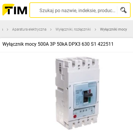
Szukaj po nazwie, indeksie, producencie, kodzie kreskowym...
na
Aparatura elektryczna
Wyłączniki, rozłączniki
Wyłączniki mocy
Wyłącznik mocy 500A 3P 50kA DPX3 630 S1 422511