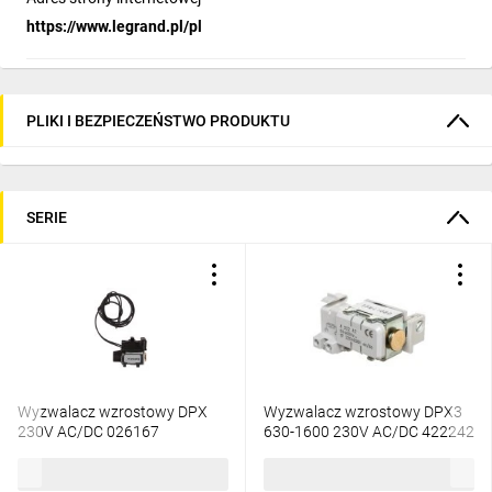
https://www.legrand.pl/pl
PLIKI I BEZPIECZEŃSTWO PRODUKTU
SERIE
Wyzwalacz wzrostowy DPX
Wyzwalacz wzrostowy DPX3
230V AC/DC 026167
630-1600 230V AC/DC 422242
585,10 zł
brutto
457,35 zł
brutto