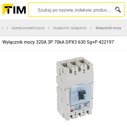
Szukaj po nazwie, indeksie, producencie, kodzie kreskowym...
na
Aparatura elektryczna
Wyłączniki, rozłączniki
Wyłączniki mocy
Wyłącznik mocy 320A 3P 70kA DPX3 630 Sg+P 422197