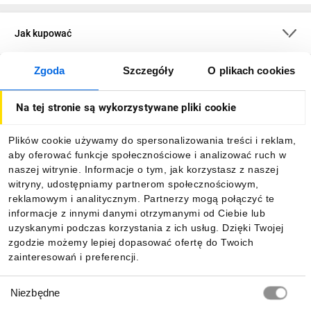
Jak kupować
Zgoda
Szczegóły
O plikach cookies
O firmie
Na tej stronie są wykorzystywane pliki cookie
Dla kupujących
Plików cookie używamy do spersonalizowania treści i reklam,
aby oferować funkcje społecznościowe i analizować ruch w
Informacje
naszej witrynie. Informacje o tym, jak korzystasz z naszej
witryny, udostępniamy partnerom społecznościowym,
reklamowym i analitycznym. Partnerzy mogą połączyć te
Pobierz naszą aplikację mobilną:
informacje z innymi danymi otrzymanymi od Ciebie lub
uzyskanymi podczas korzystania z ich usług. Dzięki Twojej
zgodzie możemy lepiej dopasować ofertę do Twoich
zainteresowań i preferencji.
Wybór
Niezbędne
zgody