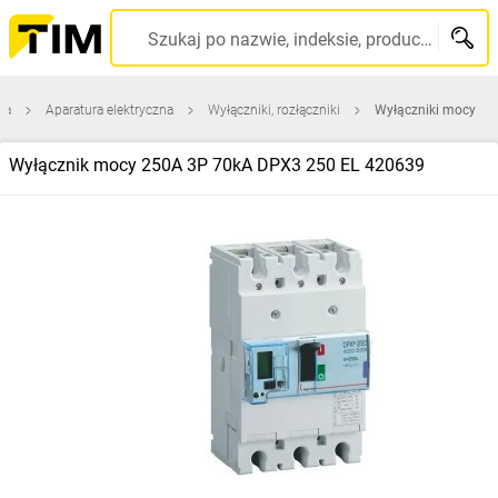
Szukaj po nazwie, indeksie, producencie, kodzie kreskowym...
na
Aparatura elektryczna
Wyłączniki, rozłączniki
Wyłączniki mocy
Wyłącznik mocy 250A 3P 70kA DPX3 250 EL 420639