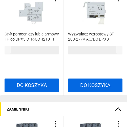
Styk pomocniczy lub alarmowy
Wyzwalacz wzrostowy ST
1P do DPX3 CTR-OC 421011
200-277V AC/DC DPX3
421016
95,12 zł
brutto
159,44 zł
brutto
DO KOSZYKA
DO KOSZYKA
ZAMIENNIKI