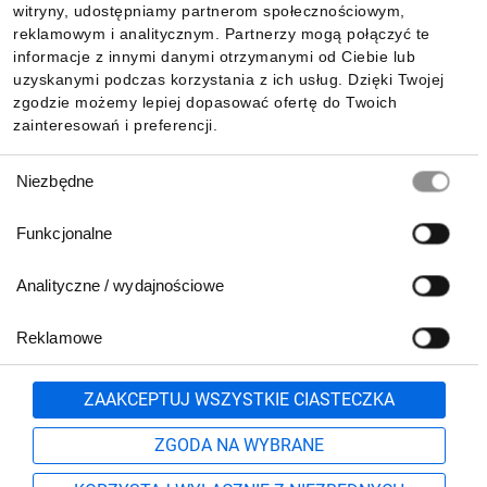
witryny, udostępniamy partnerom społecznościowym,
reklamowym i analitycznym. Partnerzy mogą połączyć te
Pobierz naszą aplikację mobilną:
informacje z innymi danymi otrzymanymi od Ciebie lub
uzyskanymi podczas korzystania z ich usług. Dzięki Twojej
zgodzie możemy lepiej dopasować ofertę do Twoich
zainteresowań i preferencji.
Wybór
Niezbędne
zgody
Funkcjonalne
Analityczne / wydajnościowe
Reklamowe
Biuro Obsługi Klienta:
lub
801 500 700
71 37 61 600
Zgłoś
ZAAKCEPTUJ WSZYSTKIE CIASTECZKA
pn.-pt. 8:00-16:00
Formularz kontaktowy
ZGODA NA WYBRANE