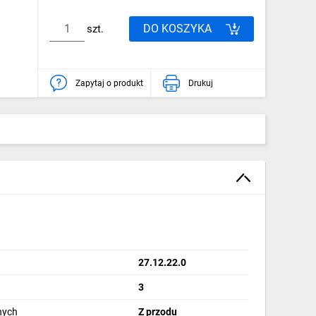
DO KOSZYKA
szt.
Zapytaj o produkt
Drukuj
27.12.22.0
3
nych
Z przodu