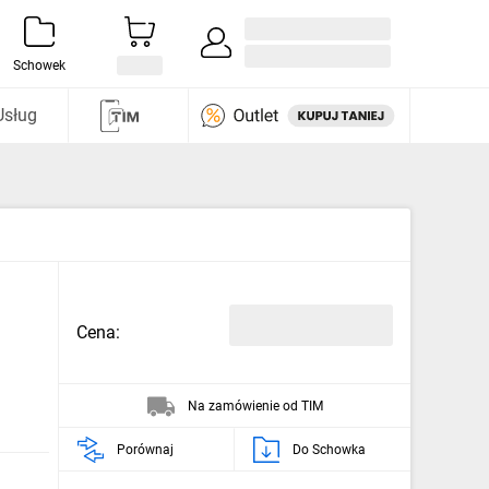
Zaloguj się / Załóż konto
i odkryj
Schowek
Usług
Cena:
Na zamówienie od TIM
Porównaj
Do Schowka