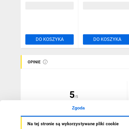
1570,17 zł
brutto
2879,31 zł
brutto
DO KOSZYKA
DO KOSZYKA
OPINIE
5
/5
Zgoda
(1 opinia)
Na tej stronie są wykorzystywane pliki cookie