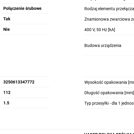
Połączenie śrubowe
Rodzaj elementu przełącz
Tak
Znamionowa zwarciowa zdo
Nie
400 V, 50 Hz [kA]
Budowa urządzenia
3250613347772
Wysokość opakowania [m
112
Długość opakowania [mm]
1.5
Typ przesyłki - dla 1 jedno