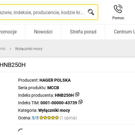
Szukaj po nazwie, indeksie, producencie, kodzie kreskowym...
Pomoc
romocje
Nowości
Strefa porad
Centrum 
niki
Wyłączniki mocy
M HNB250H
Producent:
HAGER POLSKA
Seria produktu:
MCCB
Indeks producenta:
HNB250H
Indeks TIM:
0001-00000-43739
Kategoria:
Wyłączniki mocy
Ocena:
5/5
(1 opinia)