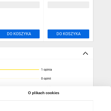
4606,89 zł
brutto
5971,82 zł
brutto
DO KOSZYKA
DO KOSZYKA
1 opinia
0 opinii
0 opinii
O plikach cookies
0 opinii
0 opinii