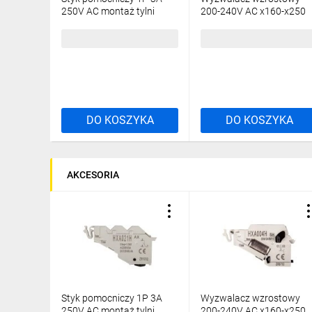
250V AC montaż tylni
200-240V AC x160-x250
HXA021H
HXA004H
237,85 zł
brutto
258,37 zł
brutto
DO KOSZYKA
DO KOSZYKA
AKCESORIA
Styk pomocniczy 1P 3A
Wyzwalacz wzrostowy
250V AC montaż tylni
200-240V AC x160-x250