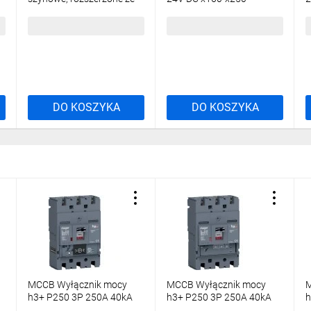
śrubami 3P (komplet na
HXA011H
jedna stronę 3szt.)
131,51 zł
brutto
347,57 zł
brutto
HYB011H
DO KOSZYKA
DO KOSZYKA
MCCB Wyłącznik mocy
MCCB Wyłącznik mocy
M
h3+ P250 3P 250A 40kA
h3+ P250 3P 250A 40kA
h
Energy HNT250NR
LSnI HNT250GR