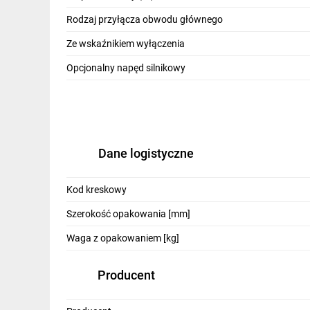
IT, GSM
Rodzaj przyłącza obwodu głównego
Odzież ochronna i BHP
Ze wskaźnikiem wyłączenia
Inne
Opcjonalny napęd silnikowy
Budowa i Remont
Elektronika
Smart home
Dane logistyczne
Elektromobilność
Kod kreskowy
Energetyka wiatrowa
Szerokość opakowania [mm]
Telewizja naziemna i satelitarna
Waga z opakowaniem [kg]
Wentylacja i rekuperacja
Producent