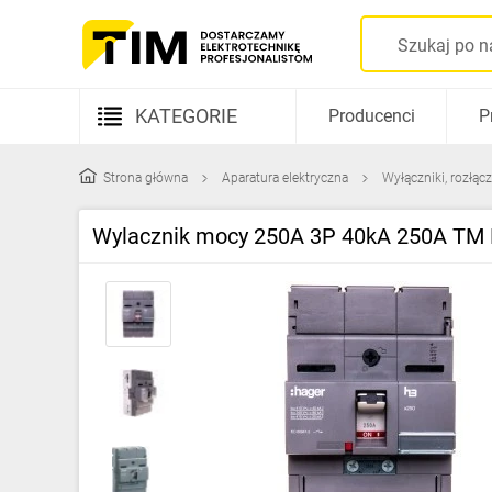
KATEGORIE
Producenci
P
Aparatura elektryczna
Strona główna
Aparatura elektryczna
Wyłączniki, rozłącz
Kable i przewody
Wylacznik mocy 250A 3P 40kA 250A T
Rozdzielnice i obudowy
Elementy prowadzenia kabli
Fotowoltaika
Gniazda i łączniki
Źródła światła
Oprawy oświetleniowe