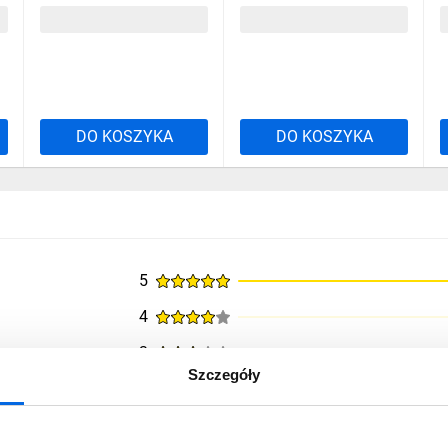
5016,04 zł
brutto
2771,04 zł
brutto
DO KOSZYKA
DO KOSZYKA
5
4
3
Szczegóły
2
1