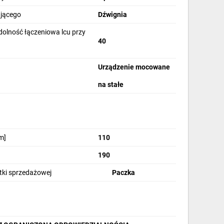
ającego
Dźwignia
lność łączeniowa lcu przy
40
Urządzenie mocowane
na stałe
m]
110
190
stki sprzedażowej
Paczka