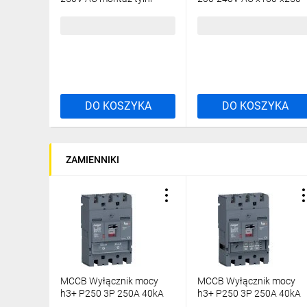
HXA021H
HXA004H
237,85 zł
brutto
258,37 zł
brutto
DO KOSZYKA
DO KOSZYKA
ZAMIENNIKI
MCCB Wyłącznik mocy
MCCB Wyłącznik mocy
h3+ P250 3P 250A 40kA
h3+ P250 3P 250A 40kA
TM HNT250DR
LSI HNT250JR