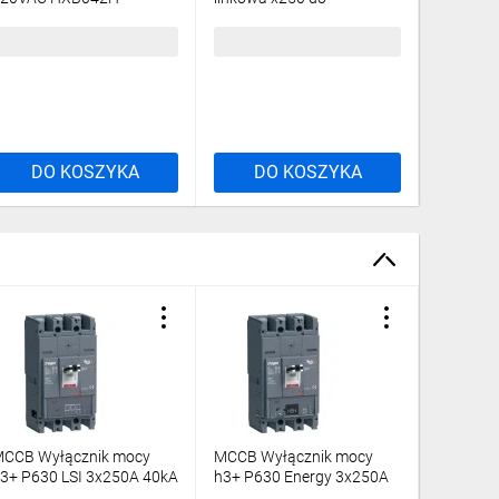
wyłączników/rozłączników
jedna str
HXB065H
HYB001
2970,97 zł
brutto
1547,59 zł
brutto
406,49 
DO KOSZYKA
DO KOSZYKA
DO
CCB Wyłącznik mocy
MCCB Wyłącznik mocy
3+ P630 LSI 3x250A 40kA
h3+ P630 Energy 3x250A
HNW250JR
40kA HNW250NR