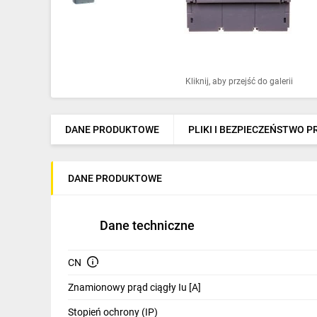
Ochrona odgromowa
Pompy ciepła
Osprzęt łączeniowy
Kliknij, aby przejść do galerii
Ogrzewanie
Elektronarzędzia i mierniki
DANE PRODUKTOWE
PLIKI I BEZPIECZEŃSTWO 
Domofony i dzwonki
DANE PRODUKTOWE
Alarmy, monitoring, komunikacja
Napędy elektryczne
Dane techniczne
Pneumatyka
CN
Dom i ogród
Znamionowy prąd ciągły Iu [A]
Klimatyzacja
Stopień ochrony (IP)