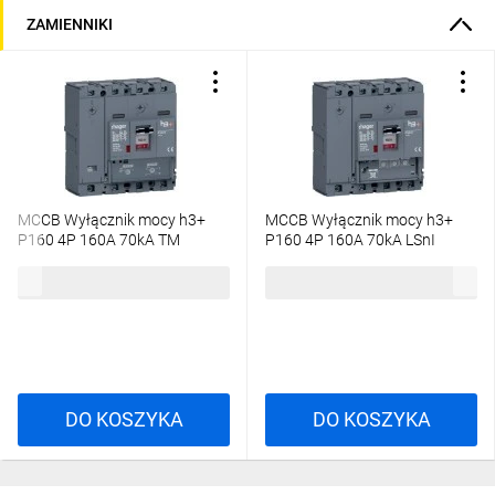
ZAMIENNIKI
MCCB Wyłącznik mocy h3+
MCCB Wyłącznik mocy h3+
P160 4P 160A 70kA TM
P160 4P 160A 70kA LSnI
HES161DC
HES161GC
1570,17 zł
brutto
2675,40 zł
brutto
DO KOSZYKA
DO KOSZYKA