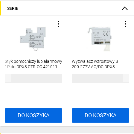
SERIE
Styk pomocniczy lub alarmowy
Wyzwalacz wzrostowy ST
1P do DPX3 CTR-OC 421011
200-277V AC/DC DPX3
421016
95,12 zł
brutto
159,44 zł
brutto
DO KOSZYKA
DO KOSZYKA