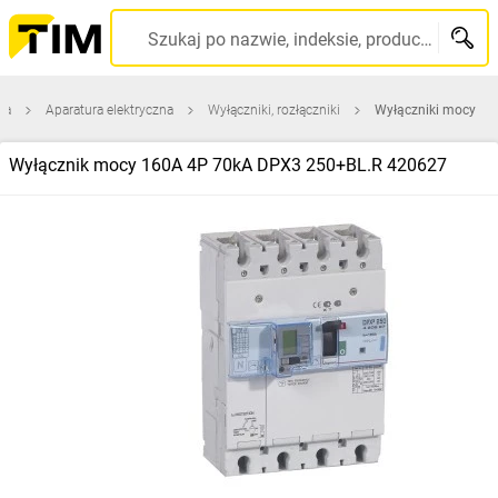
Szukaj po nazwie, indeksie, producencie, kodzie kreskowym...
na
Aparatura elektryczna
Wyłączniki, rozłączniki
Wyłączniki mocy
Wyłącznik mocy 160A 4P 70kA DPX3 250+BL.R 420627