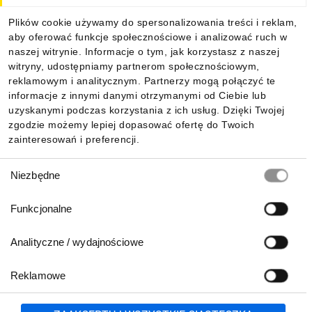
Dla kupujących
Plików cookie używamy do spersonalizowania treści i reklam,
aby oferować funkcje społecznościowe i analizować ruch w
Informacje
naszej witrynie. Informacje o tym, jak korzystasz z naszej
witryny, udostępniamy partnerom społecznościowym,
reklamowym i analitycznym. Partnerzy mogą połączyć te
Pobierz naszą aplikację mobilną:
informacje z innymi danymi otrzymanymi od Ciebie lub
uzyskanymi podczas korzystania z ich usług. Dzięki Twojej
zgodzie możemy lepiej dopasować ofertę do Twoich
zainteresowań i preferencji.
Wybór
Niezbędne
zgody
Funkcjonalne
Analityczne / wydajnościowe
Reklamowe
Biuro Obsługi Klienta:
lub
801 500 700
71 37 61 600
Zgłoś