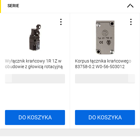
SERIE
Wyłącznik krańcowy 1R 1Z w
Korpus łącznika krańcowego
obudowie z głowicą rotacyjną
83758-0.2 W0-56-503012
o działaniu obustronnym 83
112,75 zł
brutto
130,29 zł
brutto
402-0 W0-59-651016
DO KOSZYKA
DO KOSZYKA