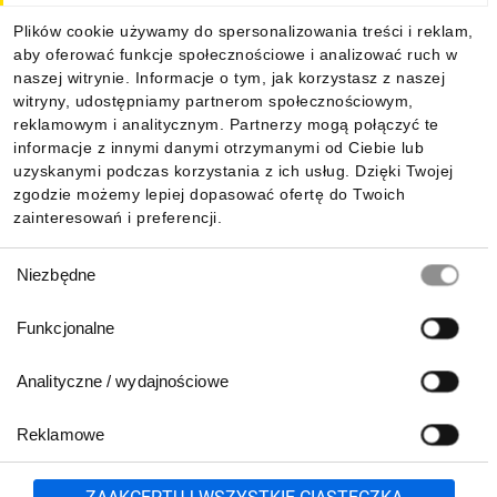
Plików cookie używamy do spersonalizowania treści i reklam,
aby oferować funkcje społecznościowe i analizować ruch w
Informacje
naszej witrynie. Informacje o tym, jak korzystasz z naszej
witryny, udostępniamy partnerom społecznościowym,
reklamowym i analitycznym. Partnerzy mogą połączyć te
Pobierz naszą aplikację mobilną:
informacje z innymi danymi otrzymanymi od Ciebie lub
uzyskanymi podczas korzystania z ich usług. Dzięki Twojej
zgodzie możemy lepiej dopasować ofertę do Twoich
zainteresowań i preferencji.
Wybór
Niezbędne
zgody
Funkcjonalne
Analityczne / wydajnościowe
Reklamowe
Biuro Obsługi Klienta:
lub
801 500 700
71 37 61 600
Zgłoś