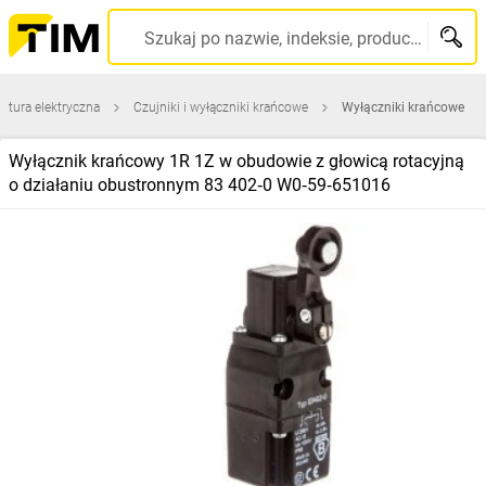
Szukaj po nazwie, indeksie, producencie, kodzie kreskowym...
atura elektryczna
Czujniki i wyłączniki krańcowe
Wyłączniki krańcowe
Wyłącznik krańcowy 1R 1Z w obudowie z głowicą rotacyjną
o działaniu obustronnym 83 402‑0 W0‑59‑651016