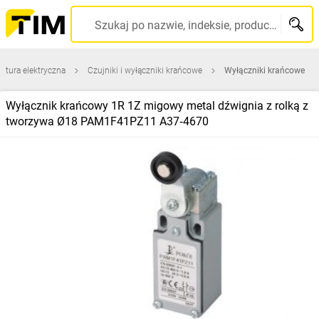
Szukaj po nazwie, indeksie, producencie, kodzie kreskowym...
atura elektryczna
Czujniki i wyłączniki krańcowe
Wyłączniki krańcowe
Wyłącznik krańcowy 1R 1Z migowy metal dźwignia z rolką z
tworzywa Ø18 PAM1F41PZ11 A37‑4670