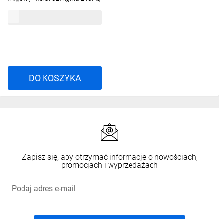
z tworzywa Ø18
133,54 zł
brutto
PAM1F45PZ11 A37-4710
DO KOSZYKA
Zapisz się, aby otrzymać informacje o nowościach,
promocjach i wyprzedażach
Podaj adres e-mail