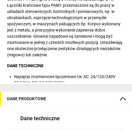
Łączniki krańcowe typu PAM1 przeznaczone są do pracy w
układach sterowniczych, kontrolnych i pomiarowych, np. w
obrabiarkach, osprzęcie technologicznym w przemyśle
spożywczym, w maszynach pakujących itp. Korpus wykonany
jest z metalu, a precyzyjne wykonanie zapewnia dobre
uszczelnienie. Głowice napędowe są zamienne i mogą być
montowane w jednej z czterech możliwych pozycji. Umożliwiają
one skuteczne przełączenie zestyków działających niezależnie
(migowo) lub zależnie.
DANE TECHNICZNE
Napięcia znamionowe łączeniowe Ue: AC: 24/120/240V
50/60Hz; DC: 24/125/250V
Prądy znamionowe łączeniowe Ie: AC: 10/6/3/1,8A, DC:
2,8/0,55/0,27A
DANE PRODUKTOWE
Kategoria użytkowania: AC-15, DC-13
Napięcie znamionowe udarowe wytrzymywane Uimp: 6kV
Stopień ochrony (IEC 60529): IP66
Dane techniczne
Zabezpieczenie zwarciowe (typ i max. wartości danych
znam. urządz. zabezpieczającego) Ue<500V a.c. Bi-Wts: 10A