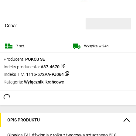
Cena:
7 szt.
Wysyłka w 24h
Producent:
POKÓJ SE
Indeks producenta:
A37-4670
Indeks TIM:
1115-572AA-PJ064
Kategoria:
Wyłączniki krańcowe
OPIS PRODUKTU
Głowica F41 dźwignia z rolką z tworzywa sztucznego Ø18.