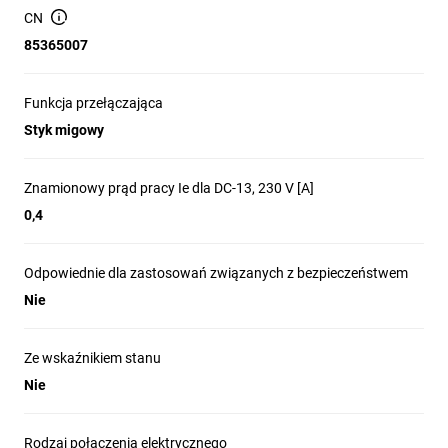
Prąd cieplny umowny łącznika w powietrzu Ith (IEC 60947-5-
CN
1) 0<40°C: 10A
Zabezpieczenie przeciw wstrząsom elektrycznym (IEC
85365007
60536): Klasa II
Temperatura otoczenia: -25...+70 °C
Funkcja przełączająca
Max. częstość przestawień: 3600 cykli/h
Oporność stykowa: 25mΩ
Styk migowy
Przekrój przewodów przyłączeniowych: 1 lub 2 x
0,75÷2,5mm2
Znamionowy prąd pracy Ie dla DC-13, 230 V [A]
Pozycja montażu: dowolna
Materiał obudowy: metal
0,4
Normy: IEC 60947-5-1, EN 60947-5-1, EN 50047
Odpowiednie dla zastosowań związanych z bezpieczeństwem
Nie
Ze wskaźnikiem stanu
Nie
Rodzaj połączenia elektrycznego