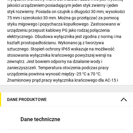
jakości urządzeniem posiadającym jeden styk zwierny i jeden
styk rozwierny. Posiada on czujnik o długości 30 mm, wysokości
75 mm i szerokości 30 mm. Można go przełączać za pomocą
styku migowego i popychacza kopułkowego. Zastosowano w
urządzeniu przepust kablowy PG jako rodzaj połączenia
elektrycznego. Obudowa wyłącznika jest zgodna z normą i ma
kształt prostopadłościanu. Wykonano ją z tworzywa
sztucznego. Stopień ochrony IP65 wskazuje na możliwość
stosowania wyłącznika krańcowego powyższej wersji na
zewnątrz. Jest bowiem odporny na działanie wody i
zanieczyszczeń. Temperatura otoczenia podczas pracy
urządzenia powinna wynosić między -25 °C a 70 °C.
Znamionowy prąd pracy wyłącznika krańcowego dla AC-15 i
napięcia 125 V wynosi 6 A, dla AC-15 i 230 V jest równy 3 A. Dla
AC-15 i napięcia 24 V prąd sięga 10 A, natomiast dla AC-13 i 230
V wynosi 0,1 A. Urządzenie umieszczono w kolekcji OxiSense XC,
DANE PRODUKTOWE
w której znaleźć można również dławiki kablowe i głowice
napędowe. Urządzenia marki SCHNEIDER ELECTRIC, zanim
trafią do punktów sprzedaży, przechodzą testy sprawdzające.
Dane techniczne