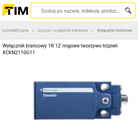
Szukaj po nazwie, indeksie, producencie, kodzie kreskowym...
atura elektryczna
Czujniki i wyłączniki krańcowe
Wyłączniki krańcowe
Wyłącznik krańcowy 1R 1Z migowe tworzywo trzpień
XCKN2110G11