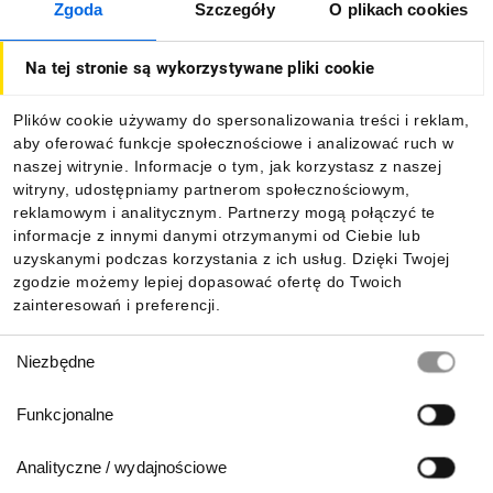
Zgoda
Szczegóły
O plikach cookies
O firmie
Na tej stronie są wykorzystywane pliki cookie
Dla kupujących
Plików cookie używamy do spersonalizowania treści i reklam,
aby oferować funkcje społecznościowe i analizować ruch w
Informacje
naszej witrynie. Informacje o tym, jak korzystasz z naszej
witryny, udostępniamy partnerom społecznościowym,
reklamowym i analitycznym. Partnerzy mogą połączyć te
Pobierz naszą aplikację mobilną:
informacje z innymi danymi otrzymanymi od Ciebie lub
uzyskanymi podczas korzystania z ich usług. Dzięki Twojej
zgodzie możemy lepiej dopasować ofertę do Twoich
zainteresowań i preferencji.
Wybór
Niezbędne
zgody
Funkcjonalne
Analityczne / wydajnościowe