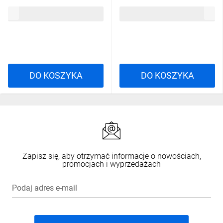
OPTIME I
119,88 zł
brutto
60,21 zł
brutto
XH001650411/7000039616
DO KOSZYKA
DO KOSZYKA
Zapisz się, aby otrzymać informacje o nowościach,
promocjach i wyprzedażach
Podaj adres e-mail