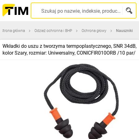
Szukaj po nazwie, indeksie, producencie, kodzie kreskowym...
Strona główna
Odzież ochronna i BHP
Ochrona głowy
Nauszniki
Wkładki do uszu z tworzyma termpoplastycznego, SNR 34dB,
kolor Szary, rozmiar: Uniwersalny, CONICFIR010ORB /10 par/