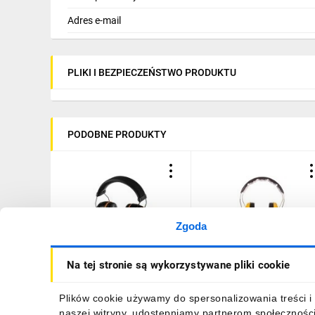
Adres e-mail
PLIKI I BEZPIECZEŃSTWO PRODUKTU
PODOBNE PRODUKTY
Zgoda
Nauszniki
Nauszniki
Na tej stronie są wykorzystywane pliki cookie
przeciwhałasowe SNR
przeciwhałasowe na
30dB CE 97-563
pałąku nagłownym CE
OPTIME I
60,21 zł
brutto
119,88 zł
brutto
Plików cookie używamy do spersonalizowania treści i 
XH001650411/70000
naszej witryny, udostępniamy partnerom społecznośc