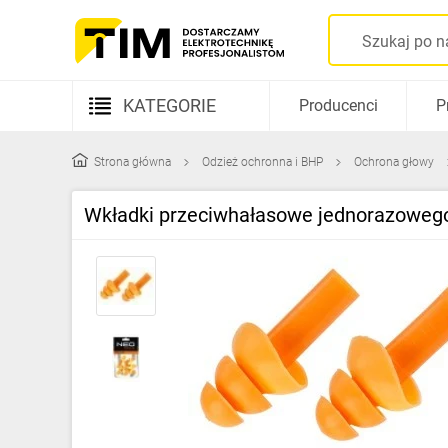
KATEGORIE
Producenci
P
Aparatura elektryczna
Strona główna
Odzież ochronna i BHP
Ochrona głowy
Kable i przewody
Wkładki przeciwhałasowe jednorazowego 
Rozdzielnice i obudowy
Elementy prowadzenia kabli
Fotowoltaika
Gniazda i łączniki
Źródła światła
Oprawy oświetleniowe