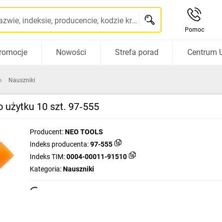
Szukaj po nazwie, indeksie, producencie, kodzie kreskowym...
Pomoc
romocje
Nowości
Strefa porad
Centrum 
Nauszniki
użytku 10 szt. 97‑555
Producent:
NEO TOOLS
Indeks producenta:
97-555
Indeks TIM:
0004-00011-91510
Kategoria:
Nauszniki