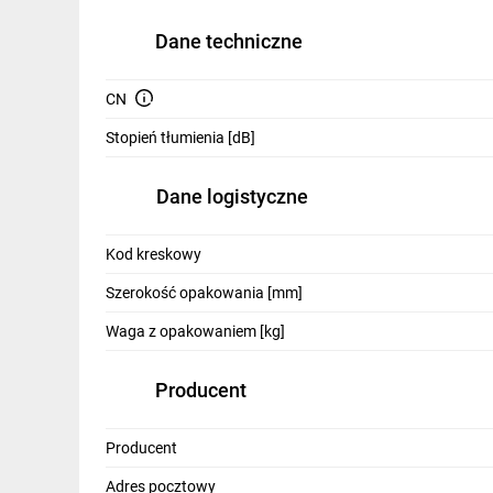
IT, GSM
Dane techniczne
Odzież ochronna i BHP
CN
Inne
Stopień tłumienia [dB]
Budowa i Remont
Elektronika
Dane logistyczne
Smart home
Kod kreskowy
Elektromobilność
Szerokość opakowania [mm]
Energetyka wiatrowa
Waga z opakowaniem [kg]
Telewizja naziemna i satelitarna
Producent
Wentylacja i rekuperacja
Producent
Adres pocztowy