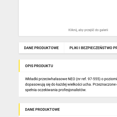
Ochrona odgromowa
Pompy ciepła
Osprzęt łączeniowy
Kliknij, aby przejść do galerii
Ogrzewanie
Elektronarzędzia i mierniki
DANE PRODUKTOWE
PLIKI I BEZPIECZEŃSTWO 
Domofony i dzwonki
OPIS PRODUKTU
Alarmy, monitoring, komunikacja
Napędy elektryczne
Wkładki przeciwhałasowe NEO (nr ref. 97-555) o poziomi
dopasowują się do każdej wielkości ucha. Przeznaczone
Pneumatyka
spełnia oczekiwania profesjonalistów.
Dom i ogród
DANE PRODUKTOWE
Klimatyzacja