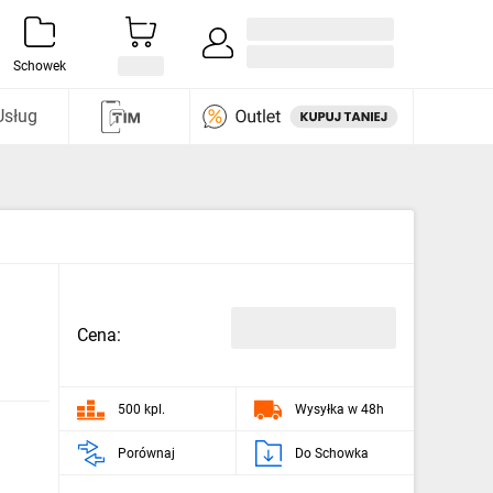
Zaloguj się / Załóż konto
i odkryj
Schowek
Usług
Cena:
500 kpl.
Wysyłka w 48h
Porównaj
Do Schowka