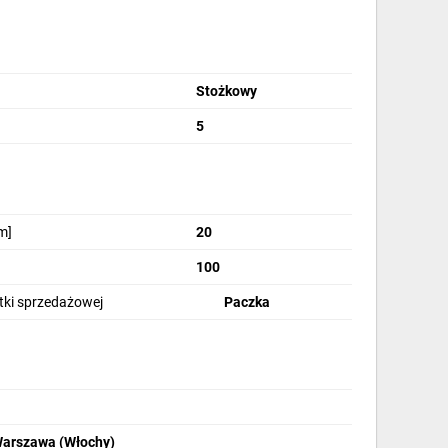
Stożkowy
5
m]
20
100
stki sprzedażowej
Paczka
Warszawa (Włochy)