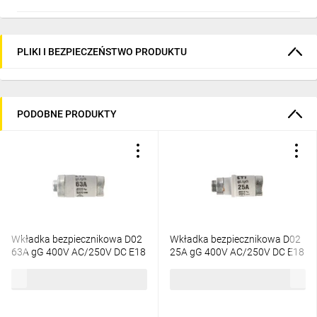
PLIKI I BEZPIECZEŃSTWO PRODUKTU
PODOBNE PRODUKTY
Wkładka bezpiecznikowa D02
Wkładka bezpiecznikowa D02
63A gG 400V AC/250V DC E18
25A gG 400V AC/250V DC E18
002212005
002212002
6,90 zł
brutto
4,01 zł
brutto