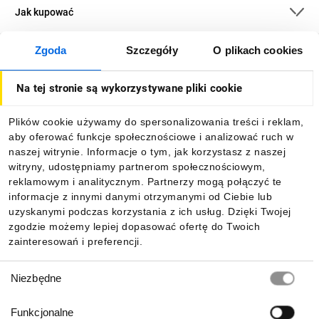
Jak kupować
Zgoda
Szczegóły
O plikach cookies
O firmie
Na tej stronie są wykorzystywane pliki cookie
Dla kupujących
Plików cookie używamy do spersonalizowania treści i reklam,
aby oferować funkcje społecznościowe i analizować ruch w
Informacje
naszej witrynie. Informacje o tym, jak korzystasz z naszej
witryny, udostępniamy partnerom społecznościowym,
reklamowym i analitycznym. Partnerzy mogą połączyć te
Pobierz naszą aplikację mobilną:
informacje z innymi danymi otrzymanymi od Ciebie lub
uzyskanymi podczas korzystania z ich usług. Dzięki Twojej
zgodzie możemy lepiej dopasować ofertę do Twoich
zainteresowań i preferencji.
Wybór
Niezbędne
zgody
Funkcjonalne