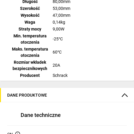
Długość
80,00mm
Szerokość
53,00mm
Wysokość
47,00mm
Waga
0,14kg
Straty mocy
9,00W
Min. temperatura
-25°C
otoczenia
Maks. temperatura
60°C
otoczenia
Rozmiar wkładek
20A
bezpiecznikowych
Producent
Schrack
Funkcje
wkładki z wkładkami kalibrującymi
Seria
TYTAN II
DANE PRODUKTOWE
IS504700-A;IS504701-A;IS504702-
Niezbędne akcesoria
A;IS504703-A;IS504704-A
Dostępne opakowania
1 szt., 12 szt., 120 szt.
Dane techniczne