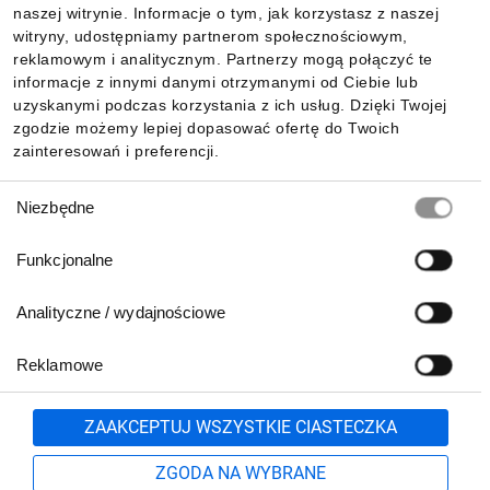
naszej witrynie. Informacje o tym, jak korzystasz z naszej
witryny, udostępniamy partnerom społecznościowym,
reklamowym i analitycznym. Partnerzy mogą połączyć te
Pobierz naszą aplikację mobilną:
informacje z innymi danymi otrzymanymi od Ciebie lub
uzyskanymi podczas korzystania z ich usług. Dzięki Twojej
zgodzie możemy lepiej dopasować ofertę do Twoich
zainteresowań i preferencji.
Wybór
Niezbędne
zgody
Funkcjonalne
Analityczne / wydajnościowe
Reklamowe
Biuro Obsługi Klienta:
lub
801 500 700
71 37 61 600
Zgłoś
ZAAKCEPTUJ WSZYSTKIE CIASTECZKA
pn.-pt. 8:00-16:00
Formularz kontaktowy
ZGODA NA WYBRANE