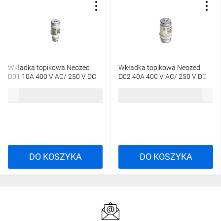
Wkładka topikowa Neozed
Wkładka topikowa Neozed
D01 10A 400 V AC/ 250 V DC
D02 40A 400 V AC/ 250 V DC
gG kolor czerwony 5SE2310
kolor czarny 5SE2340
56,09 zł
brutto
9,38 zł
brutto
/10szt./
DO KOSZYKA
DO KOSZYKA