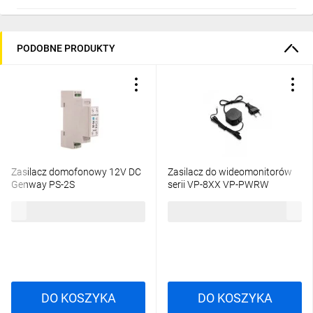
PODOBNE PRODUKTY
Zasilacz domofonowy 12V DC
Zasilacz do wideomonitorów
Genway PS-2S
serii VP-8XX VP-PWRW
ENT10000415
88,46 zł
brutto
64,54 zł
brutto
DO KOSZYKA
DO KOSZYKA