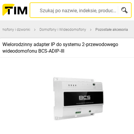
Szukaj po nazwie, indeksie, producencie, kodzie kreskowym...
omofony i dzwonki
Domofony i Wideodomofony
Pozostałe akcesoria
Wielorodzinny adapter IP do systemu 2‑przewodowego
wideodomofonu BCS‑ADIP‑III