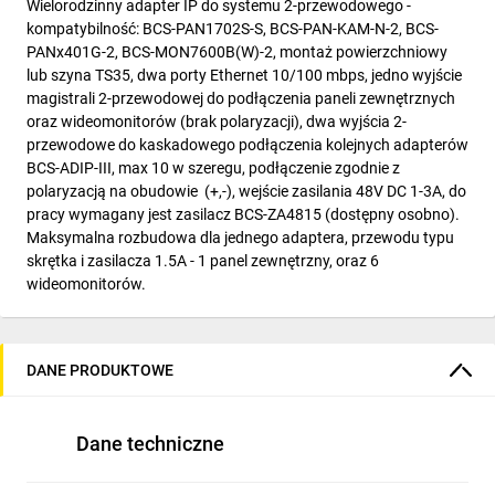
Wielorodzinny adapter IP do systemu 2-przewodowego -
kompatybilność: BCS-PAN1702S-S, BCS-PAN-KAM-N-2, BCS-
PANx401G-2, BCS-MON7600B(W)-2, montaż powierzchniowy
lub szyna TS35, dwa porty Ethernet 10/100 mbps, jedno wyjście
magistrali 2-przewodowej do podłączenia paneli zewnętrznych
oraz wideomonitorów (brak polaryzacji), dwa wyjścia 2-
przewodowe do kaskadowego podłączenia kolejnych adapterów
BCS-ADIP-III, max 10 w szeregu, podłączenie zgodnie z
polaryzacją na obudowie (+,-), wejście zasilania 48V DC 1-3A, do
pracy wymagany jest zasilacz BCS-ZA4815 (dostępny osobno).
Maksymalna rozbudowa dla jednego adaptera, przewodu typu
skrętka i zasilacza 1.5A - 1 panel zewnętrzny, oraz 6
wideomonitorów.
DANE PRODUKTOWE
Dane techniczne