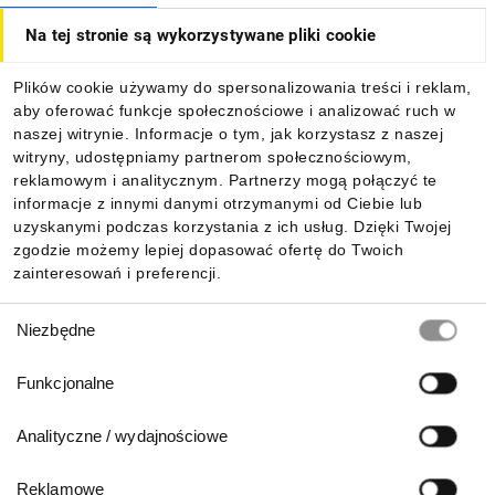
Na tej stronie są wykorzystywane pliki cookie
Dla kupujących
Plików cookie używamy do spersonalizowania treści i reklam,
aby oferować funkcje społecznościowe i analizować ruch w
Informacje
naszej witrynie. Informacje o tym, jak korzystasz z naszej
witryny, udostępniamy partnerom społecznościowym,
reklamowym i analitycznym. Partnerzy mogą połączyć te
Pobierz naszą aplikację mobilną:
informacje z innymi danymi otrzymanymi od Ciebie lub
uzyskanymi podczas korzystania z ich usług. Dzięki Twojej
zgodzie możemy lepiej dopasować ofertę do Twoich
zainteresowań i preferencji.
Wybór
Niezbędne
zgody
Funkcjonalne
Analityczne / wydajnościowe
Reklamowe