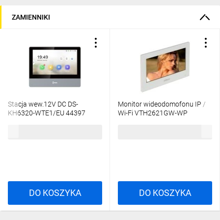
ZAMIENNIKI
Stacja wew.12V DC DS-
Monitor wideodomofonu IP /
KH6320-WTE1/EU 44397
Wi-Fi VTH2621GW-WP
744,15 zł
brutto
1307,77 zł
brutto
DO KOSZYKA
DO KOSZYKA