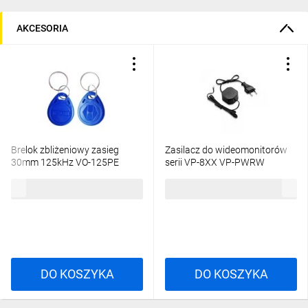
AKCESORIA
Brelok zbliżeniowy zasieg
Zasilacz do wideomonitorów
30mm 125kHz VO-125PE
serii VP-8XX VP-PWRW
ENT10000413
ENT10000415
6,83 zł
brutto
64,54 zł
brutto
DO KOSZYKA
DO KOSZYKA