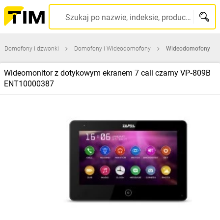
Szukaj po nazwie, indeksie, producencie, kodzie kreskowym...
Domofony i dzwonki
Domofony i Wideodomofony
Wideodomofony
Wideomonitor z dotykowym ekranem 7 cali czarny VP‑809B
ENT10000387