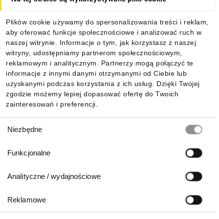
Dla kupujących
Plików cookie używamy do spersonalizowania treści i reklam,
aby oferować funkcje społecznościowe i analizować ruch w
Informacje
naszej witrynie. Informacje o tym, jak korzystasz z naszej
witryny, udostępniamy partnerom społecznościowym,
reklamowym i analitycznym. Partnerzy mogą połączyć te
Pobierz naszą aplikację mobilną:
informacje z innymi danymi otrzymanymi od Ciebie lub
uzyskanymi podczas korzystania z ich usług. Dzięki Twojej
zgodzie możemy lepiej dopasować ofertę do Twoich
zainteresowań i preferencji.
Wybór
Niezbędne
zgody
Funkcjonalne
Analityczne / wydajnościowe
Reklamowe
Biuro Obsługi Klienta: