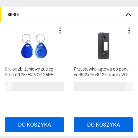
SERIE
Brelok zbliżeniowy zasieg
Przystawka kątowa do paneli
30mm 125kHz VO-125PE
vo-802x/vo-812x czarny VO-
ENT10000413
45BB ENT10000429
6,83 zł
brutto
41,97 zł
brutto
DO KOSZYKA
DO KOSZYKA