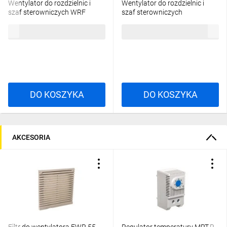
Wentylator do rozdzielnic i
Wentylator do rozdzielnic i
szaf sterowniczych WRF
szaf sterowniczych
55/230 R37RC-02010100301
WRF105/230 R37RC-
112,86 zł
brutto
177,07 zł
brutto
02010100501
DO KOSZYKA
DO KOSZYKA
AKCESORIA