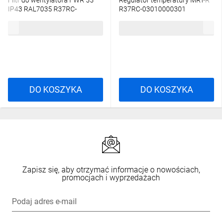
Filtr do wentylatora FWR 55
Regulator temperatury MRT-R
IP43 RAL7035 R37RC-
R37RC-03010000301
01010100201
28,89 zł
brutto
45,93 zł
brutto
DO KOSZYKA
DO KOSZYKA
Zapisz się, aby otrzymać informacje o nowościach,
promocjach i wyprzedażach
Podaj adres e-mail