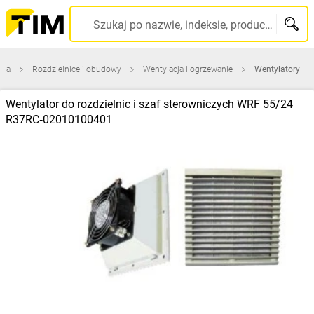
Szukaj po nazwie, indeksie, producencie, kodzie kreskowym...
wna
Rozdzielnice i obudowy
Wentylacja i ogrzewanie
Wentylatory
Wentylator do rozdzielnic i szaf sterowniczych WRF 55/24
R37RC‑02010100401