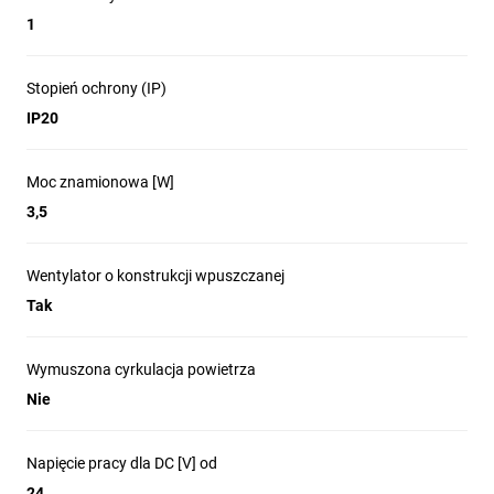
1
Stopień ochrony (IP)
IP20
Moc znamionowa [W]
3,5
Wentylator o konstrukcji wpuszczanej
Tak
Wymuszona cyrkulacja powietrza
Nie
Napięcie pracy dla DC [V] od
24