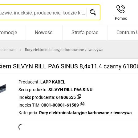
Szukaj po nazwie, indeksie, producencie, kodzie kreskowym...
Pomoc
romocje
Nowości
Strefa porad
Centrum 
 osłonowe
Rury elektroinstalacyjne karbowane z tworzywa
ciem SILVYN RILL PA6 SINUS 8,4x11,4 czarny 618
Producent:
LAPP KABEL
Seria produktu:
SILVYN RILL PA6 SINU
Indeks producenta:
61806555
Indeks TIM:
0001-00001-61589
Kategoria:
Rury elektroinstalacyjne karbowane z tworzywa