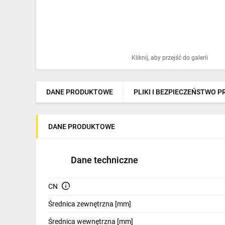
Ochrona odgromowa
Pompy ciepła
Osprzęt łączeniowy
Kliknij, aby przejść do galerii
Ogrzewanie
Elektronarzędzia i mierniki
DANE PRODUKTOWE
PLIKI I BEZPIECZEŃSTWO 
Domofony i dzwonki
DANE PRODUKTOWE
Alarmy, monitoring, komunikacja
Napędy elektryczne
Dane techniczne
Pneumatyka
CN
Dom i ogród
Średnica zewnętrzna [mm]
Klimatyzacja
Średnica wewnętrzna [mm]