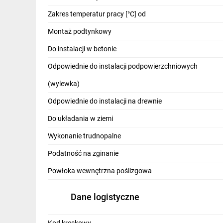
IT, GSM
Zakres temperatur pracy [°C] od
Odzież ochronna i BHP
Montaż podtynkowy
Inne
Do instalacji w betonie
Odpowiednie do instalacji podpowierzchniowych
Budowa i Remont
(wylewka)
Elektronika
Odpowiednie do instalacji na drewnie
Smart home
Do układania w ziemi
Elektromobilność
Wykonanie trudnopalne
Telewizja naziemna i satelitarna
Podatność na zginanie
Wentylacja i rekuperacja
Powłoka wewnętrzna poślizgowa
Dane logistyczne