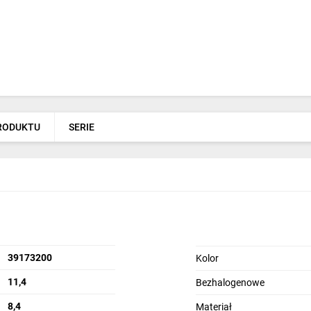
PRODUKTU
SERIE
39173200
Kolor
11,4
Bezhalogenowe
8,4
Materiał