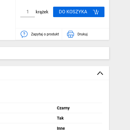
DO KOSZYKA
krążek
Zapytaj o produkt
Drukuj
Czarny
Tak
Inne