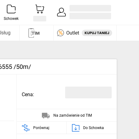
Zaloguj się / Załóż konto
i odkryj
Schowek
Usług
06555 /50m/
Cena:
Na zamówienie od TIM
Porównaj
Do Schowka