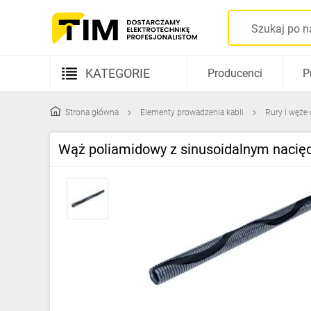
KATEGORIE
Producenci
P
Aparatura elektryczna
Strona główna
Elementy prowadzenia kabli
Rury i węże
Kable i przewody
Wąż poliamidowy z sinusoidalnym nacię
Rozdzielnice i obudowy
Elementy prowadzenia kabli
Fotowoltaika
Gniazda i łączniki
Źródła światła
Oprawy oświetleniowe