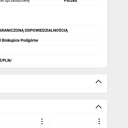
stki sprzedażowej
Paczka
OGRANICZONĄ ODPOWIEDZIALNOŚCIĄ
40 Biskupice Podgórne
pl/PLN/