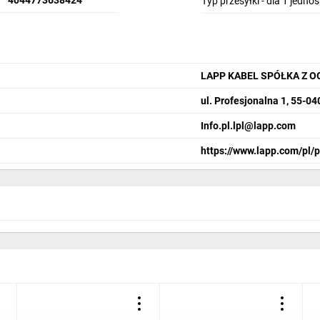
4044773638424
Typ przesyłki - dla 1 jedno
LAPP KABEL SPÓŁKA Z 
ul. Profesjonalna 1, 55-0
Info.pl.lpl@lapp.com
https://www.lapp.com/pl/