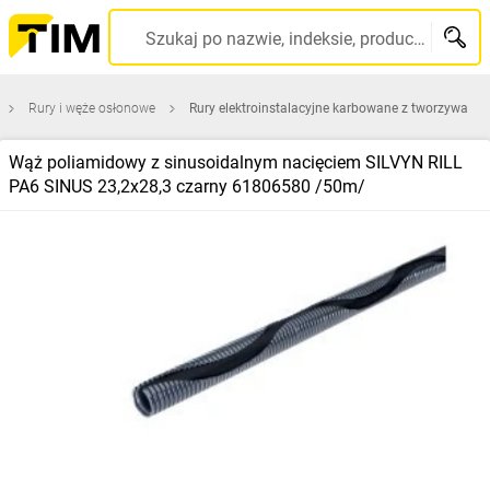
Szukaj po nazwie, indeksie, producencie, kodzie kreskowym...
Rury i węże osłonowe
Rury elektroinstalacyjne karbowane z tworzywa
Wąż poliamidowy z sinusoidalnym nacięciem SILVYN RILL
PA6 SINUS 23,2x28,3 czarny 61806580 /50m/