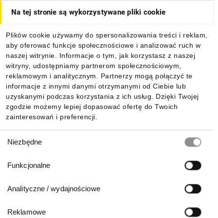
Na tej stronie są wykorzystywane pliki cookie
Dla kupujących
Plików cookie używamy do spersonalizowania treści i reklam,
aby oferować funkcje społecznościowe i analizować ruch w
Informacje
naszej witrynie. Informacje o tym, jak korzystasz z naszej
witryny, udostępniamy partnerom społecznościowym,
reklamowym i analitycznym. Partnerzy mogą połączyć te
Pobierz naszą aplikację mobilną:
informacje z innymi danymi otrzymanymi od Ciebie lub
uzyskanymi podczas korzystania z ich usług. Dzięki Twojej
zgodzie możemy lepiej dopasować ofertę do Twoich
zainteresowań i preferencji.
Wybór
Niezbędne
zgody
Funkcjonalne
Analityczne / wydajnościowe
Reklamowe
Biuro Obsługi Klienta: