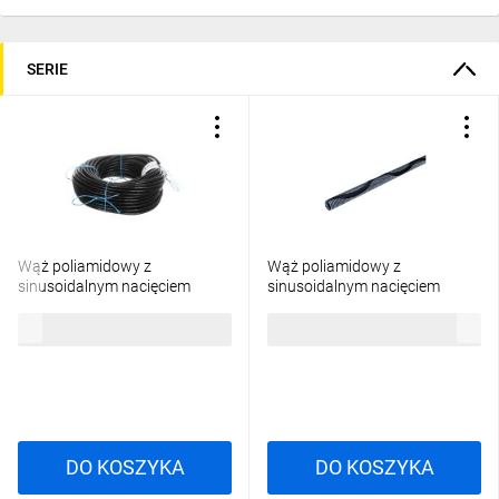
SERIE
Wąż poliamidowy z
Wąż poliamidowy z
sinusoidalnym nacięciem
sinusoidalnym nacięciem
SILVYN RILL PA6 SINUS 6,7x10
SILVYN RILL PA6 SINUS
220,17 zł
brutto
341,33 zł
brutto
czarny 61806550 /50m/
12,2x15,7 czarny 61806565
/50m/
DO KOSZYKA
DO KOSZYKA