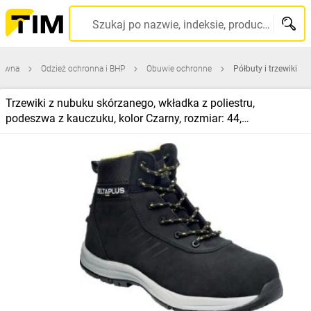
Szukaj po nazwie, indeksie, producencie, kodzie kreskowym...
łówna
Odzież ochronna i BHP
Obuwie ochronne
Półbuty i trzewiki
Trzewiki z nubuku skórzanego, wkładka z poliestru,
podeszwa z kauczuku, kolor Czarny, rozmiar: 44,
SAGA2S3SNO44