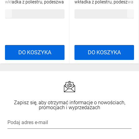
wkładka z poliestru, podeszwa
wkładka z poliestru, podeszwa
z kauczuku, kolor Czarny,
z kauczuku, kolor Beżowy,
501,16 zł
brutto
501,16 zł
brutto
rozmiar: 48, SAGA2S3SNO48
rozmiar: 41, SAGA2S3SBE41
DO KOSZYKA
DO KOSZYKA
Zapisz się, aby otrzymać informacje o nowościach,
promocjach i wyprzedażach
Podaj adres e-mail