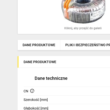
Ochrona odgromowa
Pompy ciepła
Osprzęt łączeniowy
Kliknij, aby przejść do galerii
Ogrzewanie
Elektronarzędzia i mierniki
DANE PRODUKTOWE
PLIKI I BEZPIECZEŃSTWO 
Domofony i dzwonki
DANE PRODUKTOWE
Alarmy, monitoring, komunikacja
Napędy elektryczne
Dane techniczne
Pneumatyka
CN
Dom i ogród
Szerokość [mm]
Klimatyzacja
Głębokość [mm]