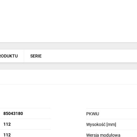
PRODUKTU
SERIE
85043180
PKWiU
112
Wysokość [mm]
112
Wersja modułowa