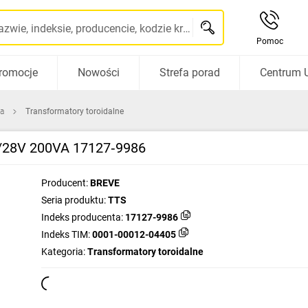
Szukaj po nazwie, indeksie, producencie, kodzie kreskowym...
Pomoc
romocje
Nowości
Strefa porad
Centrum 
ca
Transformatory toroidalne
0/28V 200VA 17127‑9986
Producent:
BREVE
Seria produktu:
TTS
Indeks producenta:
17127-9986
Indeks TIM:
0001-00012-04405
Kategoria:
Transformatory toroidalne