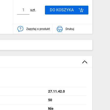
DO KOSZYKA
szt.
Zapytaj o produkt
Drukuj
27.11.42.0
50
Nie