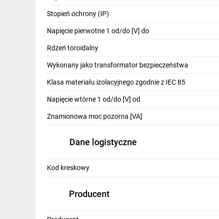
IT, GSM
Stopień ochrony (IP)
Odzież ochronna i BHP
Napięcie pierwotne 1 od/do [V] do
Inne
Rdzeń toroidalny
Wykonany jako transformator bezpieczeństwa
Budowa i Remont
Klasa materiału izolacyjnego zgodnie z IEC 85
Elektronika
Napięcie wtórne 1 od/do [V] od
Smart home
Znamionowa moc pozorna [VA]
Elektromobilność
Dane logistyczne
Energetyka wiatrowa
Telewizja naziemna i satelitarna
Kod kreskowy
Wentylacja i rekuperacja
Producent