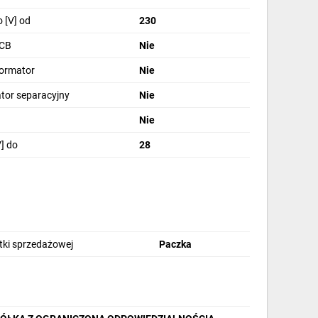
 [V] od
230
PCB
Nie
formator
Nie
tor separacyjny
Nie
Nie
] do
28
stki sprzedażowej
Paczka