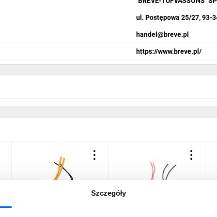
"BREVE-TUFVASSONS" S
ul. Postępowa 25/27, 93-
handel@breve.pl
https://www.breve.pl/
Szczegóły
Transformator toroidalny
Transformator toroidalny
T