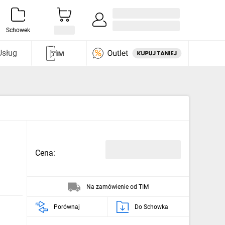
Zaloguj się / Załóż konto
i odkryj
Schowek
Usług
Cena:
Na zamówienie od TIM
Porównaj
Do Schowka