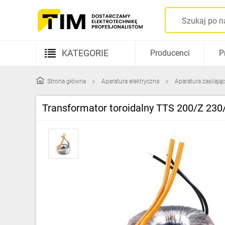
KATEGORIE
Producenci
P
Aparatura elektryczna
Strona główna
Aparatura elektryczna
Aparatura zasilają
Kable i przewody
Transformator toroidalny TTS 200/Z 23
Rozdzielnice i obudowy
Elementy prowadzenia kabli
Fotowoltaika
Gniazda i łączniki
Źródła światła
Oprawy oświetleniowe