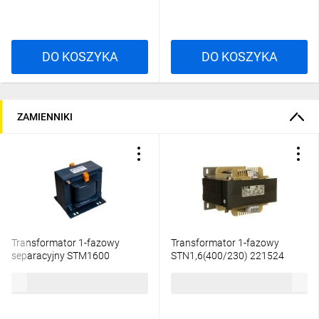
DO KOSZYKA
DO KOSZYKA
ZAMIENNIKI
Transformator 1-fazowy
Transformator 1-fazowy
separacyjny STM1600
STN1,6(400/230) 221524
400/230V 6,95A, Ta 40, 16253-
1158,86 zł
brutto
2287,25 zł
brutto
9987