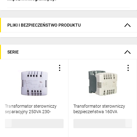
PLIKI I BEZPIECZEŃSTWO PRODUKTU
SERIE
Transformator sterowniczy
Transformator sterowniczy
separacyjny 250VA 230-
bezpieczeństwa 160VA
400/115-230V 044265
230/24V 044214
1151,61 zł
brutto
737,53 zł
brutto