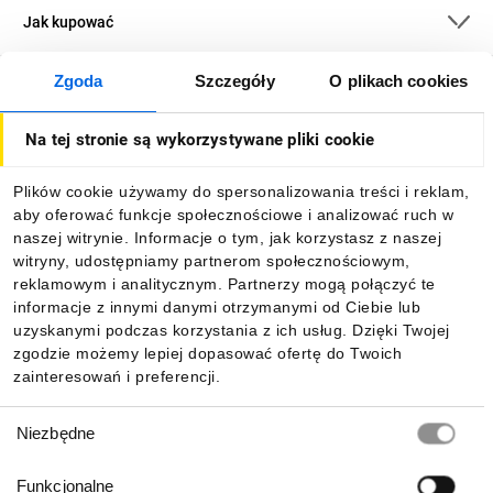
Jak kupować
Zgoda
Szczegóły
O plikach cookies
O firmie
Na tej stronie są wykorzystywane pliki cookie
Dla kupujących
Plików cookie używamy do spersonalizowania treści i reklam,
aby oferować funkcje społecznościowe i analizować ruch w
Informacje
naszej witrynie. Informacje o tym, jak korzystasz z naszej
witryny, udostępniamy partnerom społecznościowym,
reklamowym i analitycznym. Partnerzy mogą połączyć te
Pobierz naszą aplikację mobilną:
informacje z innymi danymi otrzymanymi od Ciebie lub
uzyskanymi podczas korzystania z ich usług. Dzięki Twojej
zgodzie możemy lepiej dopasować ofertę do Twoich
zainteresowań i preferencji.
Wybór
Niezbędne
zgody
Funkcjonalne