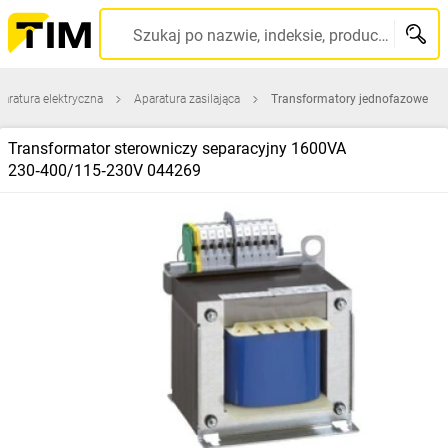
Szukaj po nazwie, indeksie, producencie, kodzie kreskowym...
aratura elektryczna
Aparatura zasilająca
Transformatory jednofazowe
Transformator sterowniczy separacyjny 1600VA
230‑400/115‑230V 044269